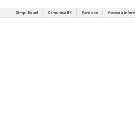
Simplifique!
Comunica BR
Participe
Acesso à infor