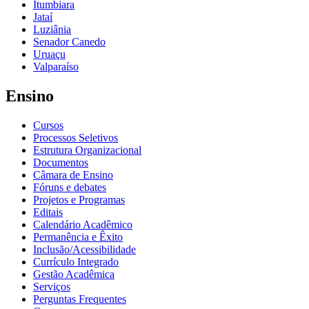
Itumbiara
Jataí
Luziânia
Senador Canedo
Uruaçu
Valparaíso
Ensino
Cursos
Processos Seletivos
Estrutura Organizacional
Documentos
Câmara de Ensino
Fóruns e debates
Projetos e Programas
Editais
Calendário Acadêmico
Permanência e Êxito
Inclusão/Acessibilidade
Currículo Integrado
Gestão Acadêmica
Serviços
Perguntas Frequentes