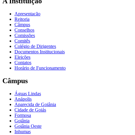
A Instituição
Apresentação
Reitoria
Câmpus
Conselhos
Comissões
Comitês
Colégio de Dirigentes
Documentos Institucionais
Eleições
Contatos
Horário de Funcionamento
Câmpus
Águas Lindas
Anápolis
Aparecida de Goiânia
Cidade de Goiás
Formosa
Goiânia
Goiânia Oeste
Inhumas