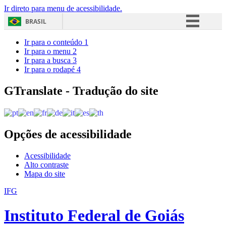
Ir direto para menu de acessibilidade.
BRASIL
Simplifique!
Ir para o conteúdo
1
Ir para o menu
2
Comunica BR
Ir para a busca
3
Ir para o rodapé
4
Participe
Acesso à informação
GTranslate - Tradução do site
Legislação
Canais
Opções de acessibilidade
Acessibilidade
Alto contraste
Mapa do site
IFG
Instituto Federal de Goiás