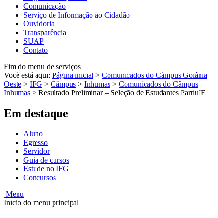
Comunicação
Serviço de Informação ao Cidadão
Ouvidoria
Transparência
SUAP
Contato
Fim do menu de serviços
Você está aqui:
Página inicial
>
Comunicados do Câmpus Goiânia
Oeste
>
IFG
>
Câmpus
>
Inhumas
>
Comunicados do Câmpus
Inhumas
>
Resultado Preliminar – Seleção de Estudantes PartiuIF
Em destaque
Aluno
Egresso
Servidor
Guia de cursos
Estude no IFG
Concursos
Menu
Início do menu principal