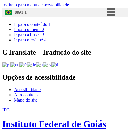
Ir direto para menu de acessibilidade.
BRASIL
Simplifique!
Ir para o conteúdo
1
Ir para o menu
2
Comunica BR
Ir para a busca
3
Ir para o rodapé
4
Participe
Acesso à informação
GTranslate - Tradução do site
Legislação
Canais
Opções de acessibilidade
Acessibilidade
Alto contraste
Mapa do site
IFG
Instituto Federal de Goiás