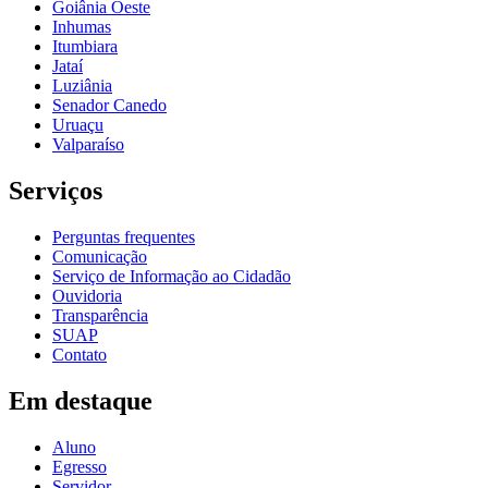
Goiânia Oeste
Inhumas
Itumbiara
Jataí
Luziânia
Senador Canedo
Uruaçu
Valparaíso
Serviços
Perguntas frequentes
Comunicação
Serviço de Informação ao Cidadão
Ouvidoria
Transparência
SUAP
Contato
Em destaque
Aluno
Egresso
Servidor