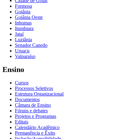
Cidade de Goiás
Formosa
Goiânia
Goiânia Oeste
Inhumas
Itumbiara
Jataí
Luziânia
Senador Canedo
Uruaçu
Valparaíso
Ensino
Cursos
Processos Seletivos
Estrutura Organizacional
Documentos
Câmara de Ensino
Fóruns e debates
Projetos e Programas
Editais
Calendário Acadêmico
Permanência e Êxito
Inclusão/Acessibilidade