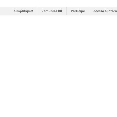
Simplifique!
Comunica BR
Participe
Acesso à infor