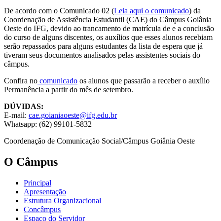
De acordo com o Comunicado 02 (
Leia aqui o comunicado
) da
Coordenação de Assistência Estudantil (CAE) do Câmpus Goiânia
Oeste do IFG, devido ao trancamento de matrícula de e a conclusão
do curso de alguns discentes, os auxílios que esses alunos recebiam
serão repassados para alguns estudantes da lista de espera que já
tiveram seus documentos analisados pelas assistentes sociais do
câmpus.
Confira no
comunicado
os alunos que passarão a receber o auxílio
Permanência a partir do mês de setembro.
DÚVIDAS:
E-mail:
cae.goianiaoeste@ifg.edu.br
Whatsapp: (62) 99101-5832
Coordenação de Comunicação Social/Câmpus Goiânia Oeste
O Câmpus
Principal
Apresentação
Estrutura Organizacional
Concâmpus
Espaço do Servidor