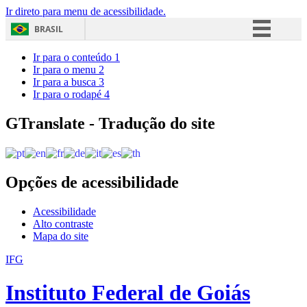
Ir direto para menu de acessibilidade.
BRASIL
Simplifique!
Ir para o conteúdo
1
Ir para o menu
2
Comunica BR
Ir para a busca
3
Ir para o rodapé
4
Participe
Acesso à informação
GTranslate - Tradução do site
Legislação
Canais
Opções de acessibilidade
Acessibilidade
Alto contraste
Mapa do site
IFG
Instituto Federal de Goiás