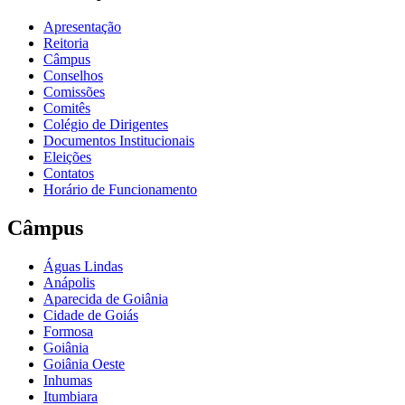
Apresentação
Reitoria
Câmpus
Conselhos
Comissões
Comitês
Colégio de Dirigentes
Documentos Institucionais
Eleições
Contatos
Horário de Funcionamento
Câmpus
Águas Lindas
Anápolis
Aparecida de Goiânia
Cidade de Goiás
Formosa
Goiânia
Goiânia Oeste
Inhumas
Itumbiara