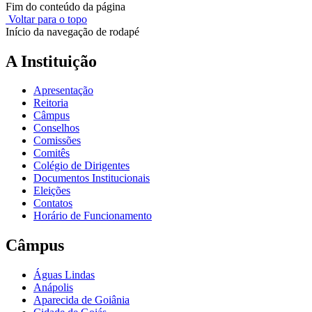
Fim do conteúdo da página
Voltar para o topo
Início da navegação de rodapé
A Instituição
Apresentação
Reitoria
Câmpus
Conselhos
Comissões
Comitês
Colégio de Dirigentes
Documentos Institucionais
Eleições
Contatos
Horário de Funcionamento
Câmpus
Águas Lindas
Anápolis
Aparecida de Goiânia