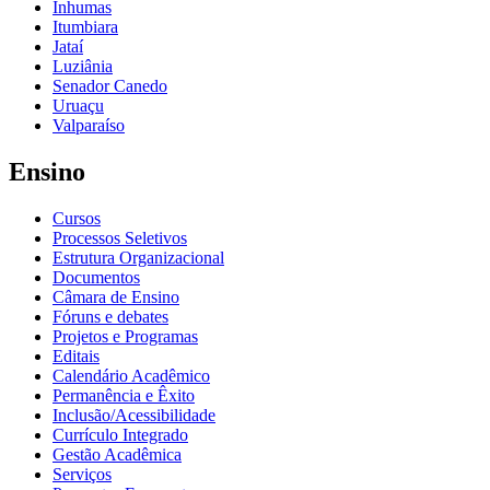
Inhumas
Itumbiara
Jataí
Luziânia
Senador Canedo
Uruaçu
Valparaíso
Ensino
Cursos
Processos Seletivos
Estrutura Organizacional
Documentos
Câmara de Ensino
Fóruns e debates
Projetos e Programas
Editais
Calendário Acadêmico
Permanência e Êxito
Inclusão/Acessibilidade
Currículo Integrado
Gestão Acadêmica
Serviços