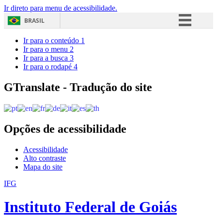
Ir direto para menu de acessibilidade.
BRASIL
Simplifique!
Ir para o conteúdo
1
Ir para o menu
2
Comunica BR
Ir para a busca
3
Ir para o rodapé
4
Participe
Acesso à informação
GTranslate - Tradução do site
Legislação
Canais
Opções de acessibilidade
Acessibilidade
Alto contraste
Mapa do site
IFG
Instituto Federal de Goiás