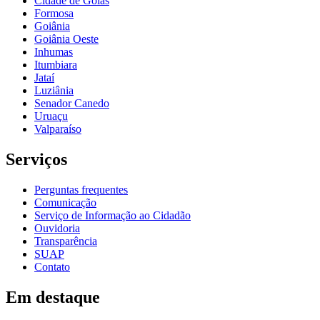
Cidade de Goiás
Formosa
Goiânia
Goiânia Oeste
Inhumas
Itumbiara
Jataí
Luziânia
Senador Canedo
Uruaçu
Valparaíso
Serviços
Perguntas frequentes
Comunicação
Serviço de Informação ao Cidadão
Ouvidoria
Transparência
SUAP
Contato
Em destaque