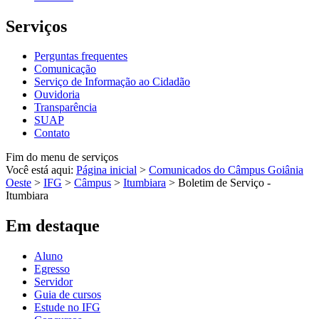
Serviços
Perguntas frequentes
Comunicação
Serviço de Informação ao Cidadão
Ouvidoria
Transparência
SUAP
Contato
Fim do menu de serviços
Você está aqui:
Página inicial
>
Comunicados do Câmpus Goiânia
Oeste
>
IFG
>
Câmpus
>
Itumbiara
>
Boletim de Serviço -
Itumbiara
Em destaque
Aluno
Egresso
Servidor
Guia de cursos
Estude no IFG