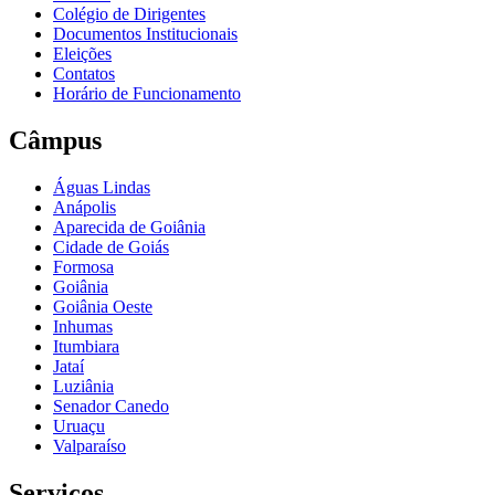
Colégio de Dirigentes
Documentos Institucionais
Eleições
Contatos
Horário de Funcionamento
Câmpus
Águas Lindas
Anápolis
Aparecida de Goiânia
Cidade de Goiás
Formosa
Goiânia
Goiânia Oeste
Inhumas
Itumbiara
Jataí
Luziânia
Senador Canedo
Uruaçu
Valparaíso
Serviços