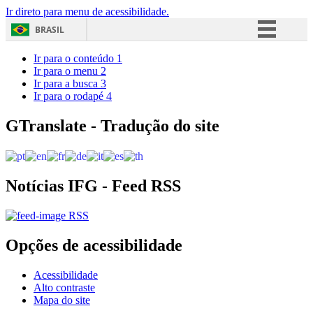
Ir direto para menu de acessibilidade.
BRASIL
Simplifique!
Ir para o conteúdo
1
Ir para o menu
2
Comunica BR
Ir para a busca
3
Ir para o rodapé
4
Participe
Acesso à informação
GTranslate - Tradução do site
Legislação
Canais
Notícias IFG - Feed RSS
RSS
Opções de acessibilidade
Acessibilidade
Alto contraste
Mapa do site