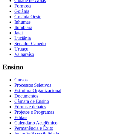
Cidade de Goiás
Formosa
Goiânia
Goiânia Oeste
Inhumas
Itumbiara
Jataí
Luziânia
Senador Canedo
Uruaçu
Valparaíso
Ensino
Cursos
Processos Seletivos
Estrutura Organizacional
Documentos
Câmara de Ensino
Fóruns e debates
Projetos e Programas
Editais
Calendário Acadêmico
Permanência e Êxito
Inclusão/Acessibilidade