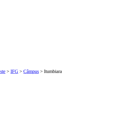
ste
>
IFG
>
Câmpus
>
Itumbiara