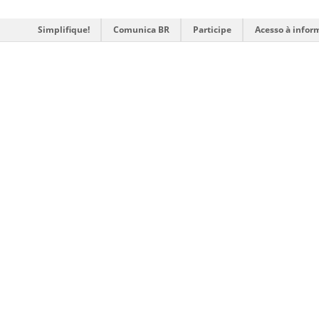
Simplifique!
Comunica BR
Participe
Acesso à infor