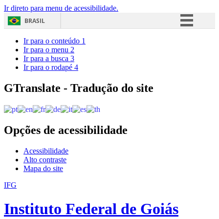
Ir direto para menu de acessibilidade.
BRASIL
Simplifique!
Ir para o conteúdo
1
Ir para o menu
2
Comunica BR
Ir para a busca
3
Ir para o rodapé
4
Participe
Acesso à informação
GTranslate - Tradução do site
Legislação
Canais
Opções de acessibilidade
Acessibilidade
Alto contraste
Mapa do site
IFG
Instituto Federal de Goiás