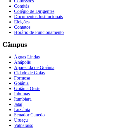
Comissões
Comitês
Colégio de Dirigentes
Documentos Institucionais
Eleições
Contatos
Horário de Funcionamento
Câmpus
Águas Lindas
Anápolis
Aparecida de Goiânia
Cidade de Goiás
Formosa
Goiânia
Goiânia Oeste
Inhumas
Itumbiara
Jataí
Luziânia
Senador Canedo
Uruaçu
Valparaíso