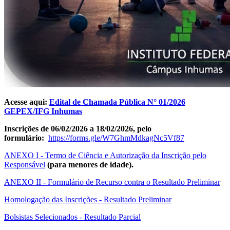
Acesse aqui:
Edital de Chamada Pública N° 01/2026
GEPEX/IFG Inhumas
Inscrições de 06/02/2026 a 18/02/2026, pelo
formulário:
https://forms.gle/W7GhmMdkagNc5Vf87
ANEXO I - Termo de Ciência e Autorização da Inscrição pelo
Responsável
(para menores de idade).
ANEXO II - Formulário de Recurso contra o Resultado Preliminar
Homologação das Inscrições - Resultado Preliminar
Bolsistas Selecionados - Resultado Parcial