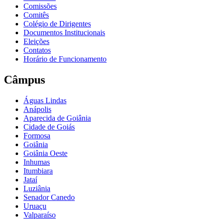
Comissões
Comitês
Colégio de Dirigentes
Documentos Institucionais
Eleições
Contatos
Horário de Funcionamento
Câmpus
Águas Lindas
Anápolis
Aparecida de Goiânia
Cidade de Goiás
Formosa
Goiânia
Goiânia Oeste
Inhumas
Itumbiara
Jataí
Luziânia
Senador Canedo
Uruaçu
Valparaíso