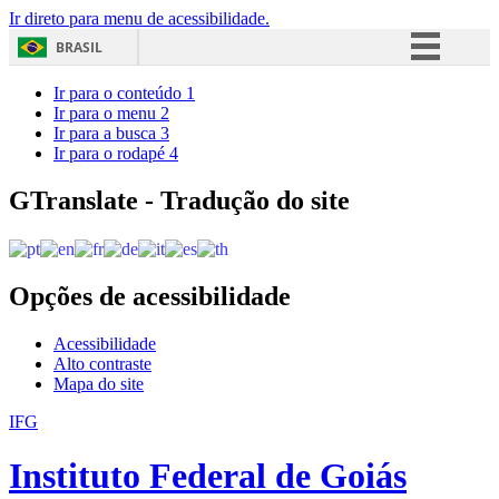
Ir direto para menu de acessibilidade.
BRASIL
Simplifique!
Ir para o conteúdo
1
Ir para o menu
2
Comunica BR
Ir para a busca
3
Ir para o rodapé
4
Participe
Acesso à informação
GTranslate - Tradução do site
Legislação
Canais
Opções de acessibilidade
Acessibilidade
Alto contraste
Mapa do site
IFG
Instituto Federal de Goiás