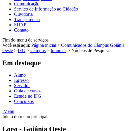
Comunicação
Serviço de Informação ao Cidadão
Ouvidoria
Transparência
SUAP
Contato
Fim do menu de serviços
Você está aqui:
Página inicial
>
Comunicados do Câmpus Goiânia
Oeste
>
IFG
>
Câmpus
>
Inhumas
>
Núcleos de Pesquisa
Em destaque
Aluno
Egresso
Servidor
Guia de cursos
Estude no IFG
Concursos
Menu
Início do menu principal
Logo - Goiânia Oeste