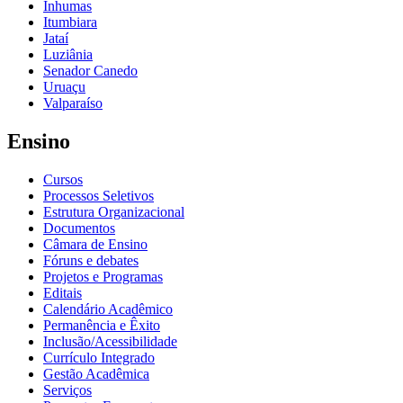
Inhumas
Itumbiara
Jataí
Luziânia
Senador Canedo
Uruaçu
Valparaíso
Ensino
Cursos
Processos Seletivos
Estrutura Organizacional
Documentos
Câmara de Ensino
Fóruns e debates
Projetos e Programas
Editais
Calendário Acadêmico
Permanência e Êxito
Inclusão/Acessibilidade
Currículo Integrado
Gestão Acadêmica
Serviços