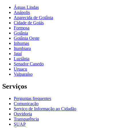
Águas Lindas
Anápolis
Aparecida de Goiânia
Cidade de Goiás
Formosa
Goiânia
Goiânia Oeste
Inhumas
Itumbiara
Jataí
Luziânia
Senador Canedo
Uruaçu
Valparaíso
Serviços
Perguntas frequentes
Comunicação
Serviço de Informação ao Cidadão
Ouvidoria
Transparência
SUAP