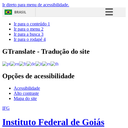
Ir direto para menu de acessibilidade.
BRASIL
Simplifique!
Ir para o conteúdo
1
Ir para o menu
2
Comunica BR
Ir para a busca
3
Ir para o rodapé
4
Participe
Acesso à informação
GTranslate - Tradução do site
Legislação
Canais
Opções de acessibilidade
Acessibilidade
Alto contraste
Mapa do site
IFG
Instituto Federal de Goiás