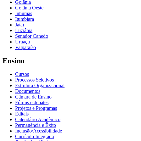
Goiânia
Goiânia Oeste
Inhumas
Itumbiara
Jataí
Luziânia
Senador Canedo
Uruaçu
Valparaíso
Ensino
Cursos
Processos Seletivos
Estrutura Organizacional
Documentos
Câmara de Ensino
Fóruns e debates
Projetos e Programas
Editais
Calendário Acadêmico
Permanência e Êxito
Inclusão/Acessibilidade
Currículo Integrado