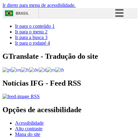
Ir direto para menu de acessibilidade.
BRASIL
Simplifique!
Ir para o conteúdo
1
Ir para o menu
2
Comunica BR
Ir para a busca
3
Ir para o rodapé
4
Participe
Acesso à informação
GTranslate - Tradução do site
Legislação
Canais
Notícias IFG - Feed RSS
RSS
Opções de acessibilidade
Acessibilidade
Alto contraste
Mapa do site