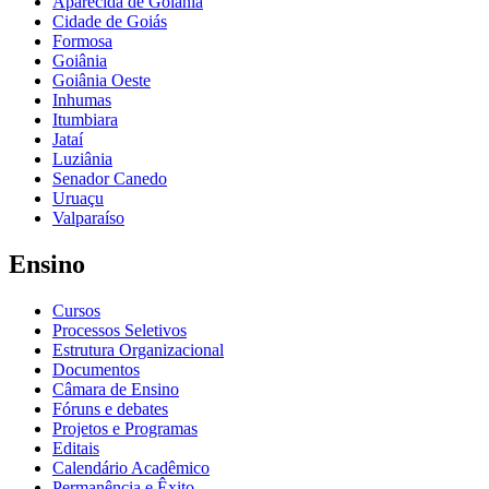
Aparecida de Goiânia
Cidade de Goiás
Formosa
Goiânia
Goiânia Oeste
Inhumas
Itumbiara
Jataí
Luziânia
Senador Canedo
Uruaçu
Valparaíso
Ensino
Cursos
Processos Seletivos
Estrutura Organizacional
Documentos
Câmara de Ensino
Fóruns e debates
Projetos e Programas
Editais
Calendário Acadêmico
Permanência e Êxito