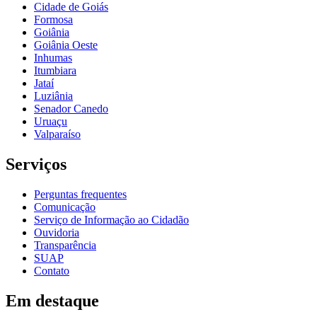
Cidade de Goiás
Formosa
Goiânia
Goiânia Oeste
Inhumas
Itumbiara
Jataí
Luziânia
Senador Canedo
Uruaçu
Valparaíso
Serviços
Perguntas frequentes
Comunicação
Serviço de Informação ao Cidadão
Ouvidoria
Transparência
SUAP
Contato
Em destaque