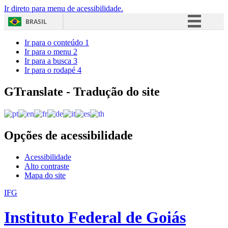
Ir direto para menu de acessibilidade.
BRASIL
Simplifique!
Ir para o conteúdo
1
Ir para o menu
2
Comunica BR
Ir para a busca
3
Ir para o rodapé
4
Participe
Acesso à informação
GTranslate - Tradução do site
Legislação
Canais
Opções de acessibilidade
Acessibilidade
Alto contraste
Mapa do site
IFG
Instituto Federal de Goiás