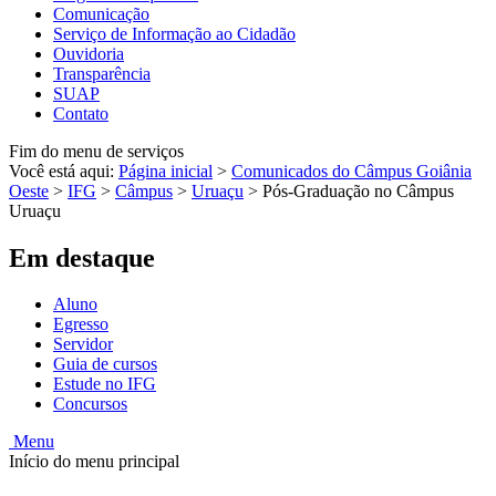
Comunicação
Serviço de Informação ao Cidadão
Ouvidoria
Transparência
SUAP
Contato
Fim do menu de serviços
Você está aqui:
Página inicial
>
Comunicados do Câmpus Goiânia
Oeste
>
IFG
>
Câmpus
>
Uruaçu
>
Pós-Graduação no Câmpus
Uruaçu
Em destaque
Aluno
Egresso
Servidor
Guia de cursos
Estude no IFG
Concursos
Menu
Início do menu principal