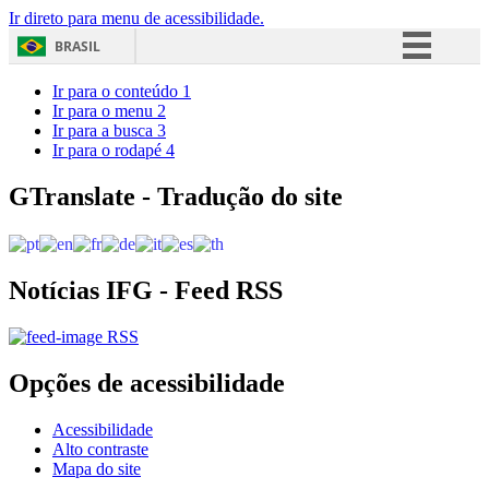
Ir direto para menu de acessibilidade.
BRASIL
Simplifique!
Ir para o conteúdo
1
Ir para o menu
2
Comunica BR
Ir para a busca
3
Ir para o rodapé
4
Participe
Acesso à informação
GTranslate - Tradução do site
Legislação
Canais
Notícias IFG - Feed RSS
RSS
Opções de acessibilidade
Acessibilidade
Alto contraste
Mapa do site