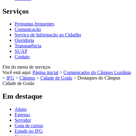
Serviços
Perguntas frequentes
Comunicação
Serviço de Informação ao Cidadão
Ouvidoria
Transparência
SUAP
Contato
Fim do menu de serviços
Você está aqui:
Página inicial
>
Comunicados do Câmpus Luziânia
>
IFG
>
Câmpus
>
Cidade de Goiás
>
Destaques do Câmpus
Cidade de Goiás
Em destaque
Aluno
Egresso
Servidor
Guia de cursos
Estude no IFG