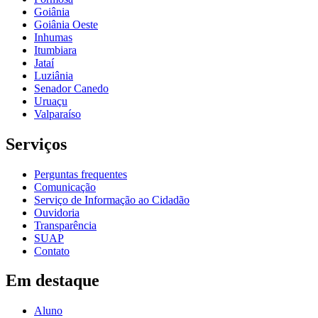
Goiânia
Goiânia Oeste
Inhumas
Itumbiara
Jataí
Luziânia
Senador Canedo
Uruaçu
Valparaíso
Serviços
Perguntas frequentes
Comunicação
Serviço de Informação ao Cidadão
Ouvidoria
Transparência
SUAP
Contato
Em destaque
Aluno