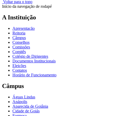
Voltar para o topo
Início da navegação de rodapé
A Instituição
Apresentação
Reitoria
Câmpus
Conselhos
Comissões
Comitês
Colégio de Dirigentes
Documentos Institucionais
Eleições
Contatos
Horário de Funcionamento
Câmpus
Águas Lindas
Anápolis
Aparecida de Goiânia
Cidade de Goiás
Formosa