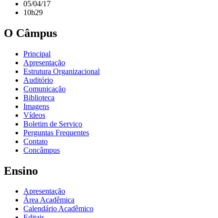
05/04/17
10h29
O Câmpus
Principal
Apresentação
Estrutura Organizacional
Auditório
Comunicação
Biblioteca
Imagens
Vídeos
Boletim de Serviço
Perguntas Frequentes
Contato
Concâmpus
Ensino
Apresentação
Área Acadêmica
Calendário Acadêmico
Editais