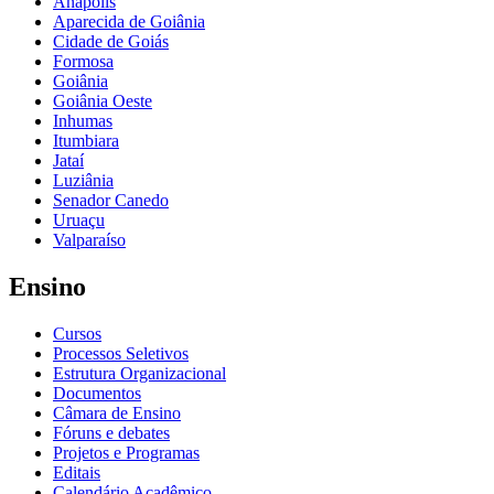
Anápolis
Aparecida de Goiânia
Cidade de Goiás
Formosa
Goiânia
Goiânia Oeste
Inhumas
Itumbiara
Jataí
Luziânia
Senador Canedo
Uruaçu
Valparaíso
Ensino
Cursos
Processos Seletivos
Estrutura Organizacional
Documentos
Câmara de Ensino
Fóruns e debates
Projetos e Programas
Editais
Calendário Acadêmico