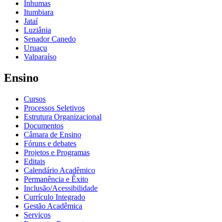
Inhumas
Itumbiara
Jataí
Luziânia
Senador Canedo
Uruaçu
Valparaíso
Ensino
Cursos
Processos Seletivos
Estrutura Organizacional
Documentos
Câmara de Ensino
Fóruns e debates
Projetos e Programas
Editais
Calendário Acadêmico
Permanência e Êxito
Inclusão/Acessibilidade
Currículo Integrado
Gestão Acadêmica
Serviços