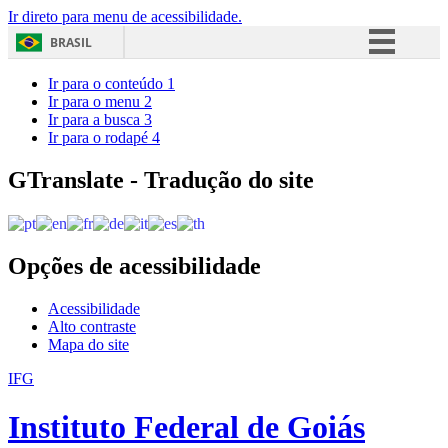
Ir direto para menu de acessibilidade.
BRASIL
Simplifique!
Ir para o conteúdo
1
Ir para o menu
2
Comunica BR
Ir para a busca
3
Ir para o rodapé
4
Participe
Acesso à informação
GTranslate - Tradução do site
Legislação
Canais
Opções de acessibilidade
Acessibilidade
Alto contraste
Mapa do site
IFG
Instituto Federal de Goiás