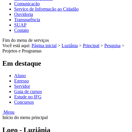
Comunicação
Serviço de Informação ao Cidadão
Ouvidoria
Transparência
SUAP
Contato
Fim do menu de serviços
Você está aqui:
Página inicial
>
Luziânia
>
Principal
>
Pesquisa
>
Projetos e Programas
Em destaque
Aluno
Egresso
Servidor
Guia de cursos
Estude no IFG
Concursos
Menu
Início do menu principal
Logo - Luziânia