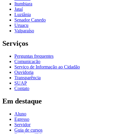
Itumbiara
Jataí
Luziânia
Senador Canedo
Uruaçu
Valparaíso
Serviços
Perguntas frequentes
Comunicação
Serviço de Informação ao Cidadão
Ouvidoria
Transparência
SUAP
Contato
Em destaque
Aluno
Egresso
Servidor
Guia de cursos