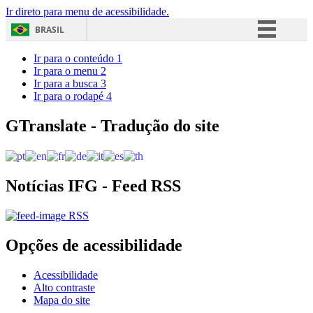
Ir direto para menu de acessibilidade.
BRASIL
Simplifique!
Ir para o conteúdo
1
Ir para o menu
2
Comunica BR
Ir para a busca
3
Ir para o rodapé
4
Participe
Acesso à informação
GTranslate - Tradução do site
Legislação
Canais
Notícias IFG - Feed RSS
RSS
Opções de acessibilidade
Acessibilidade
Alto contraste
Mapa do site