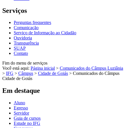
Serviços
Perguntas frequentes
Comunicação
Serviço de Informação ao Cidadão
Ouvidoria
Transparência
SUAP
Contato
Fim do menu de serviços
Você está aqui:
Página inicial
>
Comunicados do Câmpus Luziânia
>
IFG
>
Câmpus
>
Cidade de Goiás
>
Comunicados do Câmpus
Cidade de Goiás
Em destaque
Aluno
Egresso
Servidor
Guia de cursos
Estude no IFG