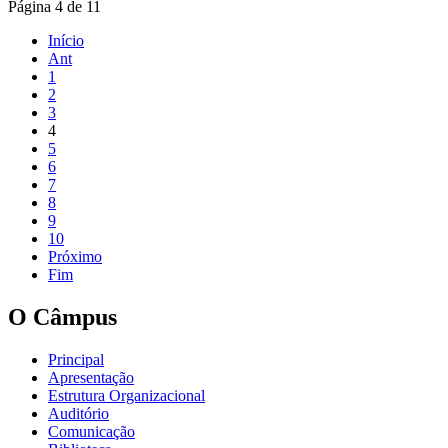
Página 4 de 11
Início
Ant
1
2
3
4
5
6
7
8
9
10
Próximo
Fim
O Câmpus
Principal
Apresentação
Estrutura Organizacional
Auditório
Comunicação