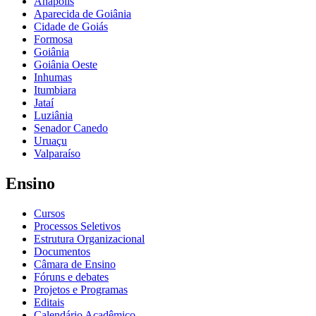
Anápolis
Aparecida de Goiânia
Cidade de Goiás
Formosa
Goiânia
Goiânia Oeste
Inhumas
Itumbiara
Jataí
Luziânia
Senador Canedo
Uruaçu
Valparaíso
Ensino
Cursos
Processos Seletivos
Estrutura Organizacional
Documentos
Câmara de Ensino
Fóruns e debates
Projetos e Programas
Editais
Calendário Acadêmico