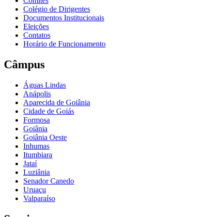
Comitês
Colégio de Dirigentes
Documentos Institucionais
Eleições
Contatos
Horário de Funcionamento
Câmpus
Águas Lindas
Anápolis
Aparecida de Goiânia
Cidade de Goiás
Formosa
Goiânia
Goiânia Oeste
Inhumas
Itumbiara
Jataí
Luziânia
Senador Canedo
Uruaçu
Valparaíso