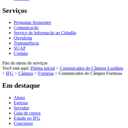
Serviços
Perguntas frequentes
Comunicação
Serviço de Informação ao Cidadão
Ouvidoria
Transparência
SUAP
Contato
Fim do menu de serviços
Você está aqui:
Página inicial
>
Comunicados do Câmpus Luziânia
>
IFG
>
Câmpus
>
Formosa
>
Comunicados do Câmpus Formosa
Em destaque
Aluno
Egresso
Servidor
Guia de cursos
Estude no IFG
Concursos