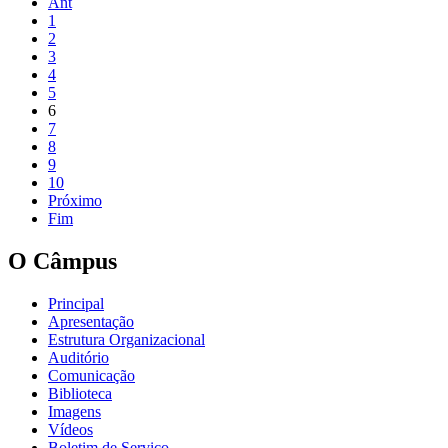
Ant
1
2
3
4
5
6
7
8
9
10
Próximo
Fim
O Câmpus
Principal
Apresentação
Estrutura Organizacional
Auditório
Comunicação
Biblioteca
Imagens
Vídeos
Boletim de Serviço