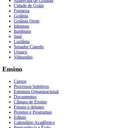
Aparecida de Goiânia
Cidade de Goiás
Formosa
Goiânia
Goiânia Oeste
Inhumas
Itumbiara
Jataí
Luziânia
Senador Canedo
Uruaçu
Valparaíso
Ensino
Cursos
Processos Seletivos
Estrutura Organizacional
Documentos
Câmara de Ensino
Fóruns e debates
Projetos e Programas
Editais
Calendário Acadêmico
Permanência e Êxito