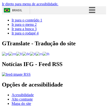
Ir direto para menu de acessibilidade.
BRASIL
Simplifique!
Ir para o conteúdo
1
Ir para o menu
2
Comunica BR
Ir para a busca
3
Ir para o rodapé
4
Participe
Acesso à informação
GTranslate - Tradução do site
Legislação
Canais
Notícias IFG - Feed RSS
RSS
Opções de acessibilidade
Acessibilidade
Alto contraste
Mapa do site