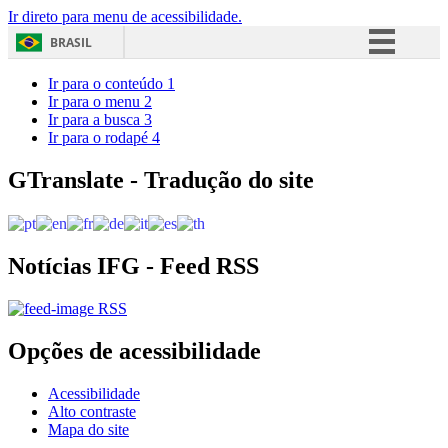
Ir direto para menu de acessibilidade.
BRASIL
Simplifique!
Ir para o conteúdo
1
Ir para o menu
2
Comunica BR
Ir para a busca
3
Ir para o rodapé
4
Participe
Acesso à informação
GTranslate - Tradução do site
Legislação
Canais
Notícias IFG - Feed RSS
RSS
Opções de acessibilidade
Acessibilidade
Alto contraste
Mapa do site