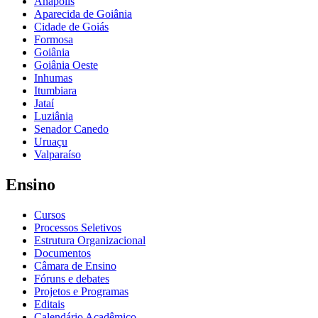
Anápolis
Aparecida de Goiânia
Cidade de Goiás
Formosa
Goiânia
Goiânia Oeste
Inhumas
Itumbiara
Jataí
Luziânia
Senador Canedo
Uruaçu
Valparaíso
Ensino
Cursos
Processos Seletivos
Estrutura Organizacional
Documentos
Câmara de Ensino
Fóruns e debates
Projetos e Programas
Editais
Calendário Acadêmico