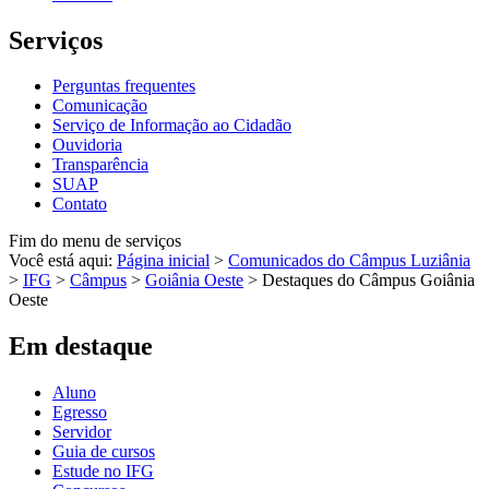
Serviços
Perguntas frequentes
Comunicação
Serviço de Informação ao Cidadão
Ouvidoria
Transparência
SUAP
Contato
Fim do menu de serviços
Você está aqui:
Página inicial
>
Comunicados do Câmpus Luziânia
>
IFG
>
Câmpus
>
Goiânia Oeste
>
Destaques do Câmpus Goiânia
Oeste
Em destaque
Aluno
Egresso
Servidor
Guia de cursos
Estude no IFG