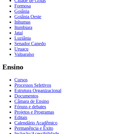
Cidade de Goiás
Formosa
Goiânia
Goiânia Oeste
Inhumas
Itumbiara
Jataí
Luziânia
Senador Canedo
Uruaçu
Valparaíso
Ensino
Cursos
Processos Seletivos
Estrutura Organizacional
Documentos
Câmara de Ensino
Fóruns e debates
Projetos e Programas
Editais
Calendário Acadêmico
Permanência e Êxito
Inclusão/Acessibilidade