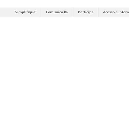
Simplifique!
Comunica BR
Participe
Acesso à infor