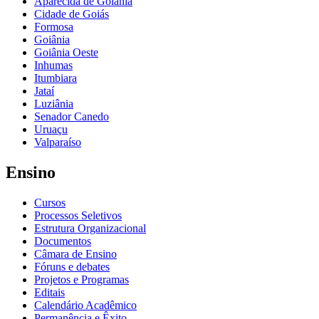
Aparecida de Goiânia
Cidade de Goiás
Formosa
Goiânia
Goiânia Oeste
Inhumas
Itumbiara
Jataí
Luziânia
Senador Canedo
Uruaçu
Valparaíso
Ensino
Cursos
Processos Seletivos
Estrutura Organizacional
Documentos
Câmara de Ensino
Fóruns e debates
Projetos e Programas
Editais
Calendário Acadêmico
Permanência e Êxito