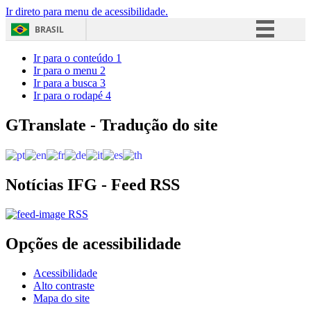
Ir direto para menu de acessibilidade.
BRASIL
Simplifique!
Ir para o conteúdo
1
Ir para o menu
2
Comunica BR
Ir para a busca
3
Ir para o rodapé
4
Participe
Acesso à informação
GTranslate - Tradução do site
Legislação
Canais
Notícias IFG - Feed RSS
RSS
Opções de acessibilidade
Acessibilidade
Alto contraste
Mapa do site