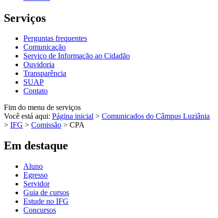
Serviços
Perguntas frequentes
Comunicação
Serviço de Informação ao Cidadão
Ouvidoria
Transparência
SUAP
Contato
Fim do menu de serviços
Você está aqui:
Página inicial
>
Comunicados do Câmpus Luziânia
>
IFG
>
Comissão
>
CPA
Em destaque
Aluno
Egresso
Servidor
Guia de cursos
Estude no IFG
Concursos