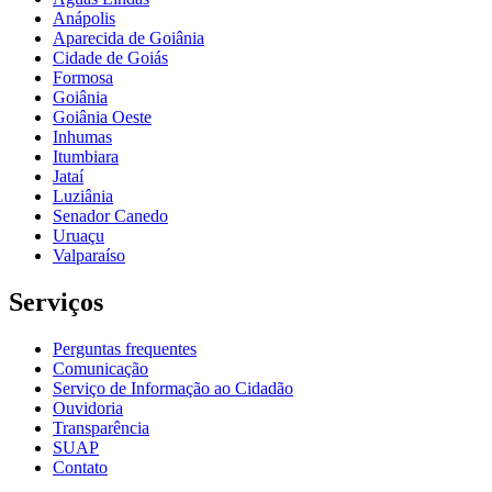
Anápolis
Aparecida de Goiânia
Cidade de Goiás
Formosa
Goiânia
Goiânia Oeste
Inhumas
Itumbiara
Jataí
Luziânia
Senador Canedo
Uruaçu
Valparaíso
Serviços
Perguntas frequentes
Comunicação
Serviço de Informação ao Cidadão
Ouvidoria
Transparência
SUAP
Contato