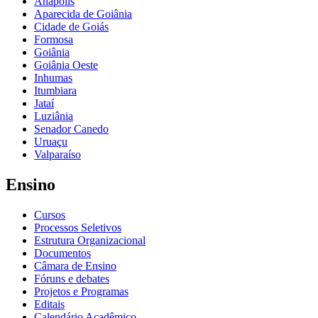
Anápolis
Aparecida de Goiânia
Cidade de Goiás
Formosa
Goiânia
Goiânia Oeste
Inhumas
Itumbiara
Jataí
Luziânia
Senador Canedo
Uruaçu
Valparaíso
Ensino
Cursos
Processos Seletivos
Estrutura Organizacional
Documentos
Câmara de Ensino
Fóruns e debates
Projetos e Programas
Editais
Calendário Acadêmico