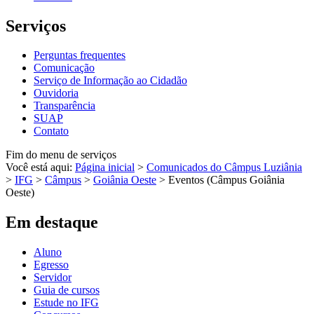
Serviços
Perguntas frequentes
Comunicação
Serviço de Informação ao Cidadão
Ouvidoria
Transparência
SUAP
Contato
Fim do menu de serviços
Você está aqui:
Página inicial
>
Comunicados do Câmpus Luziânia
>
IFG
>
Câmpus
>
Goiânia Oeste
>
Eventos (Câmpus Goiânia
Oeste)
Em destaque
Aluno
Egresso
Servidor
Guia de cursos
Estude no IFG