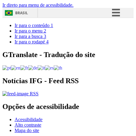
Ir direto para menu de acessibilidade.
BRASIL
Simplifique!
Ir para o conteúdo
1
Ir para o menu
2
Comunica BR
Ir para a busca
3
Ir para o rodapé
4
Participe
Acesso à informação
GTranslate - Tradução do site
Legislação
Canais
Notícias IFG - Feed RSS
RSS
Opções de acessibilidade
Acessibilidade
Alto contraste
Mapa do site