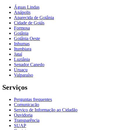
Águas Lindas
Anápolis
Aparecida de Goiânia
Cidade de Goiás
Formosa
Goiânia
Goiânia Oeste
Inhumas
Itumbiara
Jataí
Luziânia
Senador Canedo
Uruaçu
Valparaíso
Serviços
Perguntas frequentes
Comunicação
Serviço de Informação ao Cidadão
Ouvidoria
Transparência
SUAP