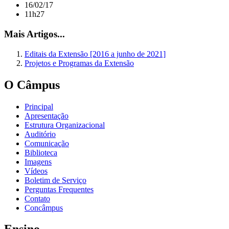
16/02/17
11h27
Mais Artigos...
Editais da Extensão [2016 a junho de 2021]
Projetos e Programas da Extensão
O Câmpus
Principal
Apresentação
Estrutura Organizacional
Auditório
Comunicação
Biblioteca
Imagens
Vídeos
Boletim de Serviço
Perguntas Frequentes
Contato
Concâmpus