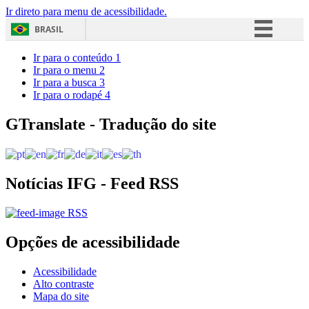
Ir direto para menu de acessibilidade.
BRASIL
Simplifique!
Ir para o conteúdo
1
Ir para o menu
2
Comunica BR
Ir para a busca
3
Ir para o rodapé
4
Participe
Acesso à informação
GTranslate - Tradução do site
Legislação
Canais
Notícias IFG - Feed RSS
RSS
Opções de acessibilidade
Acessibilidade
Alto contraste
Mapa do site