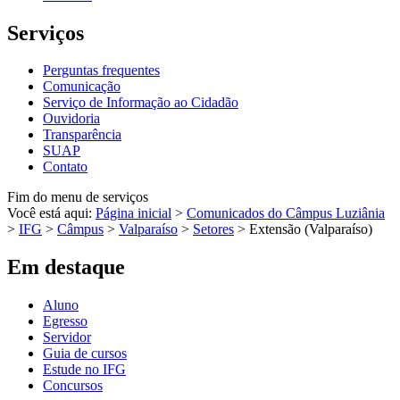
Serviços
Perguntas frequentes
Comunicação
Serviço de Informação ao Cidadão
Ouvidoria
Transparência
SUAP
Contato
Fim do menu de serviços
Você está aqui:
Página inicial
>
Comunicados do Câmpus Luziânia
>
IFG
>
Câmpus
>
Valparaíso
>
Setores
>
Extensão (Valparaíso)
Em destaque
Aluno
Egresso
Servidor
Guia de cursos
Estude no IFG
Concursos