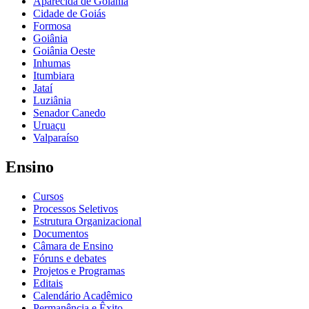
Aparecida de Goiânia
Cidade de Goiás
Formosa
Goiânia
Goiânia Oeste
Inhumas
Itumbiara
Jataí
Luziânia
Senador Canedo
Uruaçu
Valparaíso
Ensino
Cursos
Processos Seletivos
Estrutura Organizacional
Documentos
Câmara de Ensino
Fóruns e debates
Projetos e Programas
Editais
Calendário Acadêmico
Permanência e Êxito