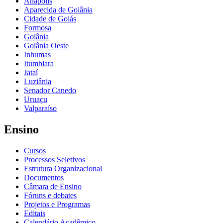
Anápolis
Aparecida de Goiânia
Cidade de Goiás
Formosa
Goiânia
Goiânia Oeste
Inhumas
Itumbiara
Jataí
Luziânia
Senador Canedo
Uruaçu
Valparaíso
Ensino
Cursos
Processos Seletivos
Estrutura Organizacional
Documentos
Câmara de Ensino
Fóruns e debates
Projetos e Programas
Editais
Calendário Acadêmico