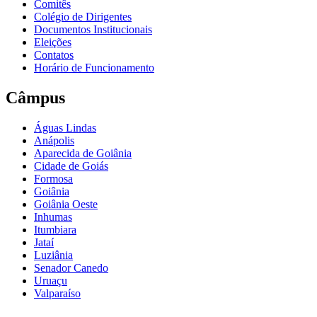
Comitês
Colégio de Dirigentes
Documentos Institucionais
Eleições
Contatos
Horário de Funcionamento
Câmpus
Águas Lindas
Anápolis
Aparecida de Goiânia
Cidade de Goiás
Formosa
Goiânia
Goiânia Oeste
Inhumas
Itumbiara
Jataí
Luziânia
Senador Canedo
Uruaçu
Valparaíso