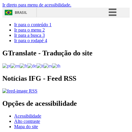
Ir direto para menu de acessibilidade.
BRASIL
Simplifique!
Ir para o conteúdo
1
Ir para o menu
2
Comunica BR
Ir para a busca
3
Ir para o rodapé
4
Participe
Acesso à informação
GTranslate - Tradução do site
Legislação
Canais
Notícias IFG - Feed RSS
RSS
Opções de acessibilidade
Acessibilidade
Alto contraste
Mapa do site