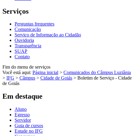
Serviços
Perguntas frequentes
Comunicação
Serviço de Informação ao Cidadão
Ouvidoria
Transparência
SUAP
Contato
Fim do menu de serviços
Você está aqui:
Página inicial
>
Comunicados do Câmpus Luziânia
>
IFG
>
Câmpus
>
Cidade de Goiás
>
Boletim de Serviço - Cidade
de Goiás
Em destaque
Aluno
Egresso
Servidor
Guia de cursos
Estude no IFG