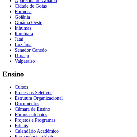
Aparecida de Goiânia
Cidade de Goiás
Formosa
Goiânia
Goiânia Oeste
Inhumas
Itumbiara
Jataí
Luziânia
Senador Canedo
Uruaçu
Valparaíso
Ensino
Cursos
Processos Seletivos
Estrutura Organizacional
Documentos
Câmara de Ensino
Fóruns e debates
Projetos e Programas
Editais
Calendário Acadêmico
Permanência e Êxito