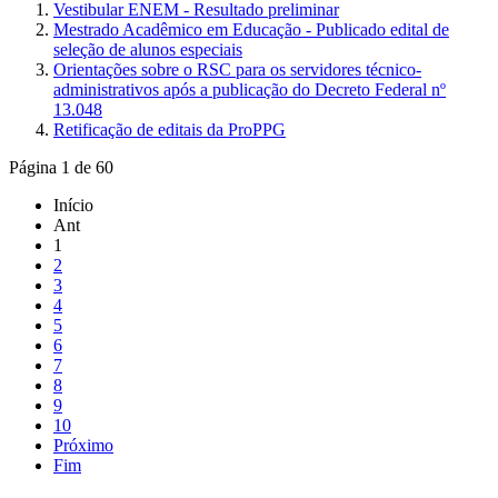
Vestibular ENEM - Resultado preliminar
Mestrado Acadêmico em Educação - Publicado edital de
seleção de alunos especiais
Orientações sobre o RSC para os servidores técnico-
administrativos após a publicação do Decreto Federal nº
13.048
Retificação de editais da ProPPG
Página 1 de 60
Início
Ant
1
2
3
4
5
6
7
8
9
10
Próximo
Fim