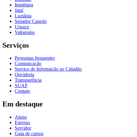
Itumbiara
Jataí
Luziânia
Senador Canedo
Uruaçu
Valparaíso
Serviços
Perguntas frequentes
Comunicação
Serviço de Informação ao Cidadão
Ouvidoria
Transparência
SUAP
Contato
Em destaque
Aluno
Egresso
Servidor
Guia de cursos