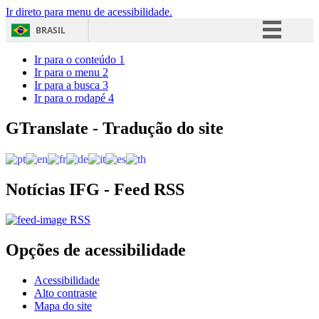
Ir direto para menu de acessibilidade.
BRASIL
Simplifique!
Ir para o conteúdo
1
Ir para o menu
2
Comunica BR
Ir para a busca
3
Ir para o rodapé
4
Participe
Acesso à informação
GTranslate - Tradução do site
Legislação
Canais
Notícias IFG - Feed RSS
RSS
Opções de acessibilidade
Acessibilidade
Alto contraste
Mapa do site