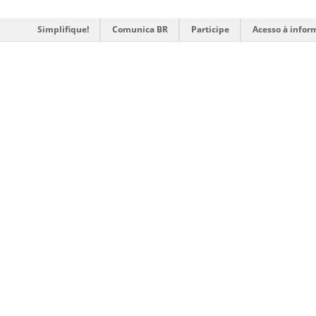
Simplifique!
Comunica BR
Participe
Acesso à infor