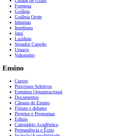
Cidade de Goiás
Formosa
Goiânia
Goiânia Oeste
Inhumas
Itumbiara
Jataí
Luziânia
Senador Canedo
Uruaçu
Valparaíso
Ensino
Cursos
Processos Seletivos
Estrutura Organizacional
Documentos
Câmara de Ensino
Fóruns e debates
Projetos e Programas
Editais
Calendário Acadêmico
Permanência e Êxito
Inclusão/Acessibilidade