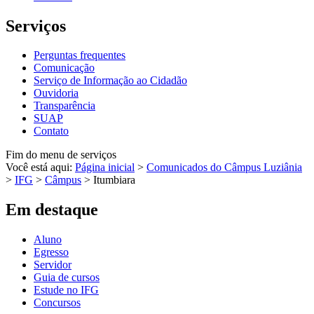
Serviços
Perguntas frequentes
Comunicação
Serviço de Informação ao Cidadão
Ouvidoria
Transparência
SUAP
Contato
Fim do menu de serviços
Você está aqui:
Página inicial
>
Comunicados do Câmpus Luziânia
>
IFG
>
Câmpus
>
Itumbiara
Em destaque
Aluno
Egresso
Servidor
Guia de cursos
Estude no IFG
Concursos