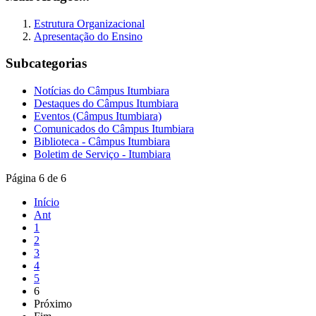
Estrutura Organizacional
Apresentação do Ensino
Subcategorias
Notícias do Câmpus Itumbiara
Destaques do Câmpus Itumbiara
Eventos (Câmpus Itumbiara)
Comunicados do Câmpus Itumbiara
Biblioteca - Câmpus Itumbiara
Boletim de Serviço - Itumbiara
Página 6 de 6
Início
Ant
1
2
3
4
5
6
Próximo