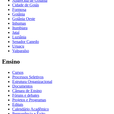
Aparecida de Goiânia
Cidade de Goiás
Formosa
Goiânia
Goiânia Oeste
Inhumas
Itumbiara
Jataí
Luziânia
Senador Canedo
Uruaçu
Valparaíso
Ensino
Cursos
Processos Seletivos
Estrutura Organizacional
Documentos
Câmara de Ensino
Fóruns e debates
Projetos e Programas
Editais
Calendário Acadêmico
Permanência e Êxito