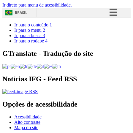
Ir direto para menu de acessibilidade.
BRASIL
Simplifique!
Ir para o conteúdo
1
Ir para o menu
2
Comunica BR
Ir para a busca
3
Ir para o rodapé
4
Participe
Acesso à informação
GTranslate - Tradução do site
Legislação
Canais
Notícias IFG - Feed RSS
RSS
Opções de acessibilidade
Acessibilidade
Alto contraste
Mapa do site