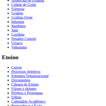
Aparecida de Goiânia
Cidade de Goiás
Formosa
Goiânia
Goiânia Oeste
Inhumas
Itumbiara
Jataí
Luziânia
Senador Canedo
Uruaçu
Valparaíso
Ensino
Cursos
Processos Seletivos
Estrutura Organizacional
Documentos
Câmara de Ensino
Fóruns e debates
Projetos e Programas
Editais
Calendário Acadêmico
Permanência e Êxito