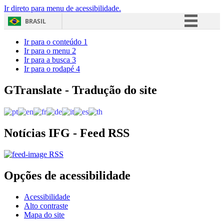
Ir direto para menu de acessibilidade.
BRASIL
Simplifique!
Ir para o conteúdo
1
Ir para o menu
2
Comunica BR
Ir para a busca
3
Ir para o rodapé
4
Participe
Acesso à informação
GTranslate - Tradução do site
Legislação
Canais
Notícias IFG - Feed RSS
RSS
Opções de acessibilidade
Acessibilidade
Alto contraste
Mapa do site