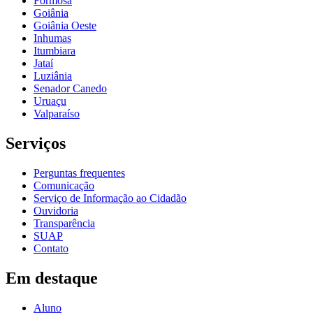
Formosa
Goiânia
Goiânia Oeste
Inhumas
Itumbiara
Jataí
Luziânia
Senador Canedo
Uruaçu
Valparaíso
Serviços
Perguntas frequentes
Comunicação
Serviço de Informação ao Cidadão
Ouvidoria
Transparência
SUAP
Contato
Em destaque
Aluno