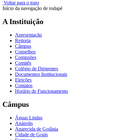
Voltar para o topo
Início da navegação de rodapé
A Instituição
Apresentação
Reitoria
Câmpus
Conselhos
Comissões
Comitês
Colégio de Dirigentes
Documentos Institucionais
Eleições
Contatos
Horário de Funcionamento
Câmpus
Águas Lindas
Anápolis
Aparecida de Goiânia
Cidade de Goiás