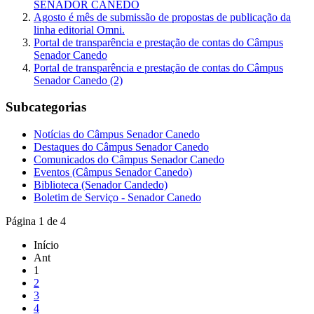
SENADOR CANEDO
Agosto é mês de submissão de propostas de publicação da
linha editorial Omni.
Portal de transparência e prestação de contas do Câmpus
Senador Canedo
Portal de transparência e prestação de contas do Câmpus
Senador Canedo (2)
Subcategorias
Notícias do Câmpus Senador Canedo
Destaques do Câmpus Senador Canedo
Comunicados do Câmpus Senador Canedo
Eventos (Câmpus Senador Canedo)
Biblioteca (Senador Candedo)
Boletim de Serviço - Senador Canedo
Página 1 de 4
Início
Ant
1
2
3
4