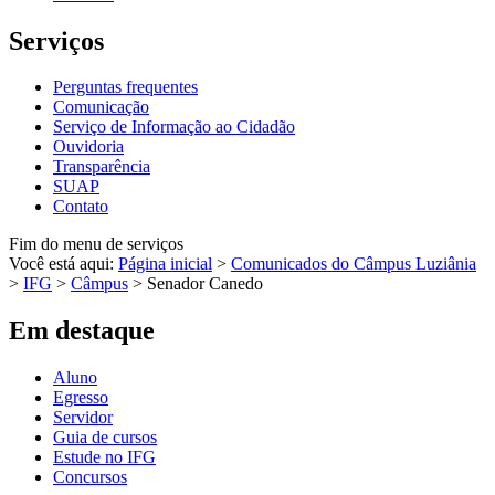
Serviços
Perguntas frequentes
Comunicação
Serviço de Informação ao Cidadão
Ouvidoria
Transparência
SUAP
Contato
Fim do menu de serviços
Você está aqui:
Página inicial
>
Comunicados do Câmpus Luziânia
>
IFG
>
Câmpus
>
Senador Canedo
Em destaque
Aluno
Egresso
Servidor
Guia de cursos
Estude no IFG
Concursos