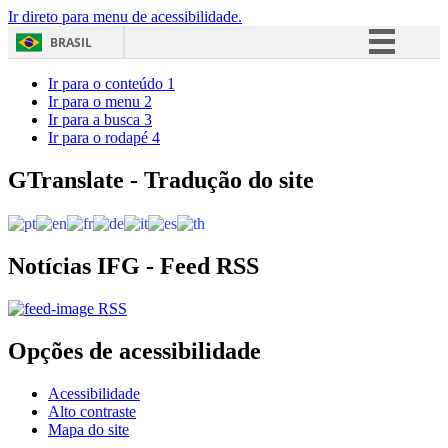
Ir direto para menu de acessibilidade.
BRASIL
Simplifique!
Ir para o conteúdo
1
Ir para o menu
2
Comunica BR
Ir para a busca
3
Ir para o rodapé
4
Participe
Acesso à informação
GTranslate - Tradução do site
Legislação
Canais
Notícias IFG - Feed RSS
RSS
Opções de acessibilidade
Acessibilidade
Alto contraste
Mapa do site