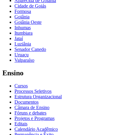
Aparecida de Goiânia
Cidade de Goiás
Formosa
Goiânia
Goiânia Oeste
Inhumas
Itumbiara
Jataí
Luziânia
Senador Canedo
Uruaçu
Valparaíso
Ensino
Cursos
Processos Seletivos
Estrutura Organizacional
Documentos
Câmara de Ensino
Fóruns e debates
Projetos e Programas
Editais
Calendário Acadêmico
Permanência e Êxito