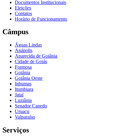
Documentos Institucionais
Eleições
Contatos
Horário de Funcionamento
Câmpus
Águas Lindas
Anápolis
Aparecida de Goiânia
Cidade de Goiás
Formosa
Goiânia
Goiânia Oeste
Inhumas
Itumbiara
Jataí
Luziânia
Senador Canedo
Uruaçu
Valparaíso
Serviços