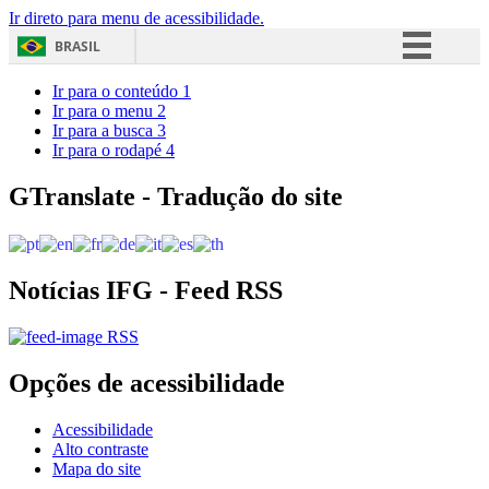
Ir direto para menu de acessibilidade.
BRASIL
Simplifique!
Ir para o conteúdo
1
Ir para o menu
2
Comunica BR
Ir para a busca
3
Ir para o rodapé
4
Participe
Acesso à informação
GTranslate - Tradução do site
Legislação
Canais
Notícias IFG - Feed RSS
RSS
Opções de acessibilidade
Acessibilidade
Alto contraste
Mapa do site