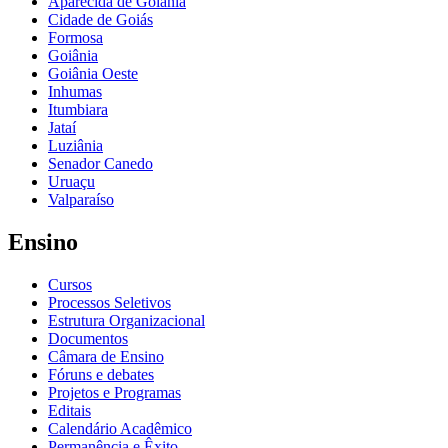
Aparecida de Goiânia
Cidade de Goiás
Formosa
Goiânia
Goiânia Oeste
Inhumas
Itumbiara
Jataí
Luziânia
Senador Canedo
Uruaçu
Valparaíso
Ensino
Cursos
Processos Seletivos
Estrutura Organizacional
Documentos
Câmara de Ensino
Fóruns e debates
Projetos e Programas
Editais
Calendário Acadêmico
Permanência e Êxito