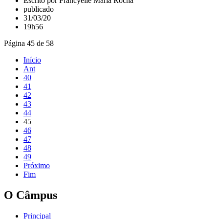
Escrito por Francyelle Maria Rocha
publicado
31/03/20
19h56
Página 45 de 58
Início
Ant
40
41
42
43
44
45
46
47
48
49
Próximo
Fim
O Câmpus
Principal