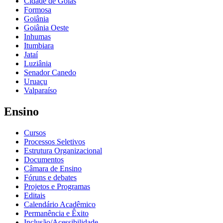
Cidade de Goiás
Formosa
Goiânia
Goiânia Oeste
Inhumas
Itumbiara
Jataí
Luziânia
Senador Canedo
Uruaçu
Valparaíso
Ensino
Cursos
Processos Seletivos
Estrutura Organizacional
Documentos
Câmara de Ensino
Fóruns e debates
Projetos e Programas
Editais
Calendário Acadêmico
Permanência e Êxito
Inclusão/Acessibilidade