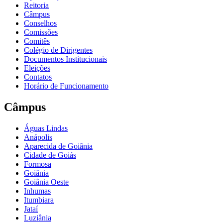
Reitoria
Câmpus
Conselhos
Comissões
Comitês
Colégio de Dirigentes
Documentos Institucionais
Eleições
Contatos
Horário de Funcionamento
Câmpus
Águas Lindas
Anápolis
Aparecida de Goiânia
Cidade de Goiás
Formosa
Goiânia
Goiânia Oeste
Inhumas
Itumbiara
Jataí
Luziânia