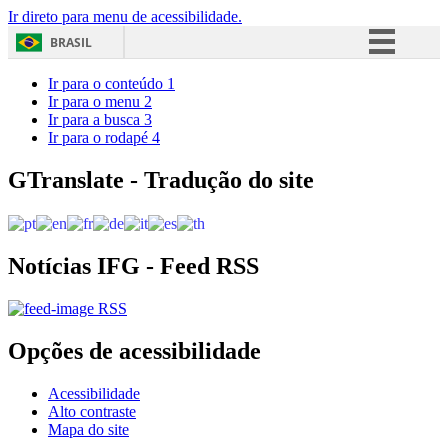
Ir direto para menu de acessibilidade.
BRASIL
Simplifique!
Ir para o conteúdo
1
Ir para o menu
2
Comunica BR
Ir para a busca
3
Ir para o rodapé
4
Participe
Acesso à informação
GTranslate - Tradução do site
Legislação
Canais
Notícias IFG - Feed RSS
RSS
Opções de acessibilidade
Acessibilidade
Alto contraste
Mapa do site