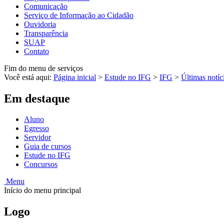
Comunicação
Serviço de Informação ao Cidadão
Ouvidoria
Transparência
SUAP
Contato
Fim do menu de serviços
Você está aqui:
Página inicial
>
Estude no IFG
>
IFG
>
Últimas notíc
Em destaque
Aluno
Egresso
Servidor
Guia de cursos
Estude no IFG
Concursos
Menu
Início do menu principal
Logo