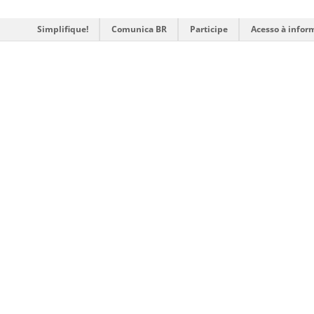
Simplifique!
Comunica BR
Participe
Acesso à infor