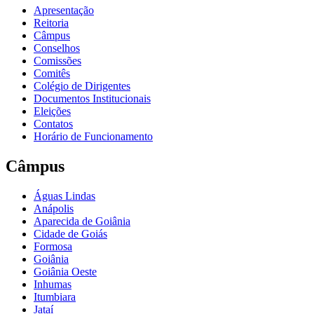
Apresentação
Reitoria
Câmpus
Conselhos
Comissões
Comitês
Colégio de Dirigentes
Documentos Institucionais
Eleições
Contatos
Horário de Funcionamento
Câmpus
Águas Lindas
Anápolis
Aparecida de Goiânia
Cidade de Goiás
Formosa
Goiânia
Goiânia Oeste
Inhumas
Itumbiara
Jataí