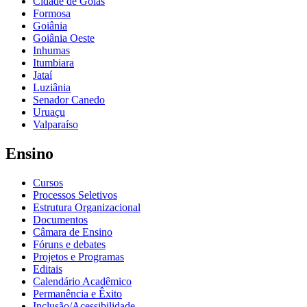
Cidade de Goiás
Formosa
Goiânia
Goiânia Oeste
Inhumas
Itumbiara
Jataí
Luziânia
Senador Canedo
Uruaçu
Valparaíso
Ensino
Cursos
Processos Seletivos
Estrutura Organizacional
Documentos
Câmara de Ensino
Fóruns e debates
Projetos e Programas
Editais
Calendário Acadêmico
Permanência e Êxito
Inclusão/Acessibilidade