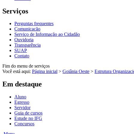
Serviços
Perguntas frequentes
Comunicação
Serviço de Informação ao Cidadão
Ouvidoria
Transparência
SUAP
Contato
Fim do menu de serviços
Você está aqui:
Página inicial
>
Goiânia Oeste
>
Estrutura Organizaci
Em destaque
Aluno
Egresso
Servidor
Guia de cursos
Estude no IFG
Concursos
Menu