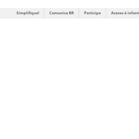
Simplifique!
Comunica BR
Participe
Acesso à infor