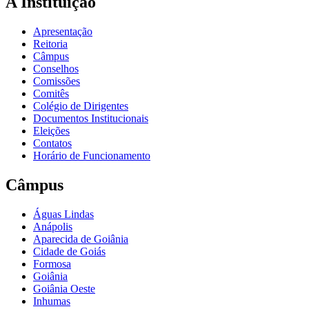
A Instituição
Apresentação
Reitoria
Câmpus
Conselhos
Comissões
Comitês
Colégio de Dirigentes
Documentos Institucionais
Eleições
Contatos
Horário de Funcionamento
Câmpus
Águas Lindas
Anápolis
Aparecida de Goiânia
Cidade de Goiás
Formosa
Goiânia
Goiânia Oeste
Inhumas