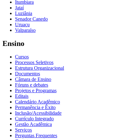
Itumbiara
Jataí
Luziânia
Senador Canedo
Uruaçu
Valparaíso
Ensino
Cursos
Processos Seletivos
Estrutura Organizacional
Documentos
Câmara de Ensino
Fóruns e debates
Projetos e Programas
Editais
Calendário Acadêmico
Permanência e Êxito
Inclusão/Acessibilidade
Currículo Integrado
Gestão Acadêmica
Serviços
Perguntas Frequentes