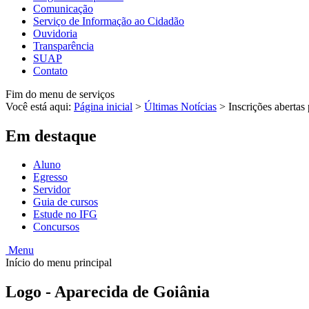
Comunicação
Serviço de Informação ao Cidadão
Ouvidoria
Transparência
SUAP
Contato
Fim do menu de serviços
Você está aqui:
Página inicial
>
Últimas Notícias
>
Inscrições abertas
Em destaque
Aluno
Egresso
Servidor
Guia de cursos
Estude no IFG
Concursos
Menu
Início do menu principal
Logo - Aparecida de Goiânia