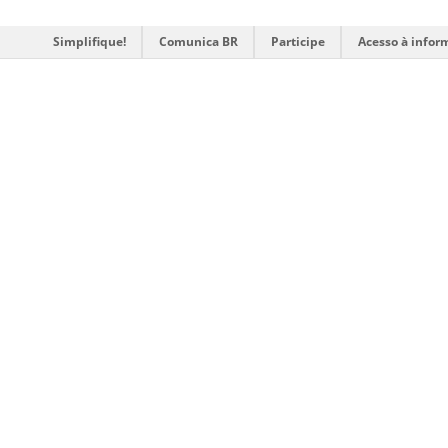
Simplifique!
Comunica BR
Participe
Acesso à infor