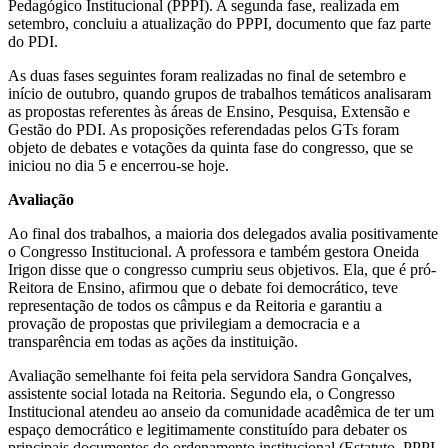
Pedagógico Institucional (PPPI). A segunda fase, realizada em
setembro, concluiu a atualização do PPPI, documento que faz parte
do PDI.
As duas fases seguintes foram realizadas no final de setembro e
início de outubro, quando grupos de trabalhos temáticos analisaram
as propostas referentes às áreas de Ensino, Pesquisa, Extensão e
Gestão do PDI. As proposições referendadas pelos GTs foram
objeto de debates e votações da quinta fase do congresso, que se
iniciou no dia 5 e encerrou-se hoje.
Avaliação
Ao final dos trabalhos, a maioria dos delegados avalia positivamente
o Congresso Institucional. A professora e também gestora Oneida
Irigon disse que o congresso cumpriu seus objetivos. Ela, que é pró-
Reitora de Ensino, afirmou que o debate foi democrático, teve
representação de todos os câmpus e da Reitoria e garantiu a
provação de propostas que privilegiam a democracia e a
transparência em todas as ações da instituição.
Avaliação semelhante foi feita pela servidora Sandra Gonçalves,
assistente social lotada na Reitoria. Segundo ela, o Congresso
Institucional atendeu ao anseio da comunidade acadêmica de ter um
espaço democrático e legitimamente constituído para debater os
principais documentos do ordenamento institucional (Estatuto, PPPI