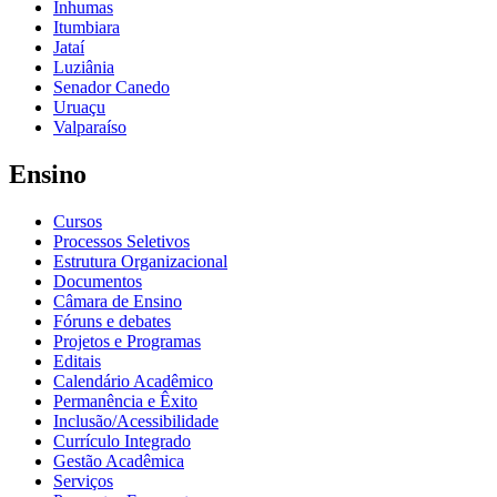
Inhumas
Itumbiara
Jataí
Luziânia
Senador Canedo
Uruaçu
Valparaíso
Ensino
Cursos
Processos Seletivos
Estrutura Organizacional
Documentos
Câmara de Ensino
Fóruns e debates
Projetos e Programas
Editais
Calendário Acadêmico
Permanência e Êxito
Inclusão/Acessibilidade
Currículo Integrado
Gestão Acadêmica
Serviços