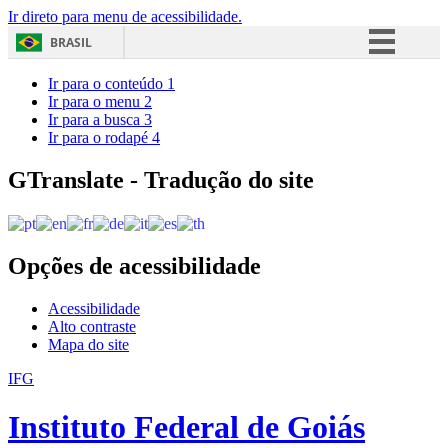
Ir direto para menu de acessibilidade.
BRASIL
Simplifique!
Ir para o conteúdo
1
Ir para o menu
2
Comunica BR
Ir para a busca
3
Ir para o rodapé
4
Participe
Acesso à informação
GTranslate - Tradução do site
Legislação
Canais
Opções de acessibilidade
Acessibilidade
Alto contraste
Mapa do site
IFG
Instituto Federal de Goiás