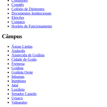
Comissões
Comitês
Colégio de Dirigentes
Documentos Institucionais
Eleições
Contatos
Horário de Funcionamento
Câmpus
Águas Lindas
Anápolis
Aparecida de Goiânia
Cidade de Goiás
Formosa
Goiânia
Goiânia Oeste
Inhumas
Itumbiara
Jataí
Luziânia
Senador Canedo
Uruaçu
Valparaíso