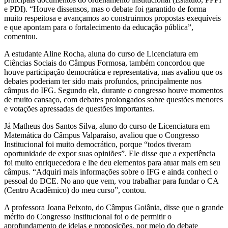
e PDI). “Houve dissensos, mas o debate foi garantido de forma
muito respeitosa e avançamos ao construirmos propostas exequíveis
e que apontam para o fortalecimento da educação pública”,
comentou.
A estudante Aline Rocha, aluna do curso de Licenciatura em
Ciências Sociais do Câmpus Formosa, também concordou que
houve participação democrática e representativa, mas avaliou que os
debates poderiam ter sido mais profundos, principalmente nos
câmpus do IFG. Segundo ela, durante o congresso houve momentos
de muito cansaço, com debates prolongados sobre questões menores
e votações apressadas de questões importantes.
Já Matheus dos Santos Silva, aluno do curso de Licenciatura em
Matemática do Câmpus Valparaíso, avaliou que o Congresso
Institucional foi muito democrático, porque “todos tiveram
oportunidade de expor suas opiniões”. Ele disse que a experiência
foi muito enriquecedora e lhe deu elementos para atuar mais em seu
câmpus. “Adquiri mais informações sobre o IFG e ainda conheci o
pessoal do DCE. No ano que vem, vou trabalhar para fundar o CA
(Centro Acadêmico) do meu curso”, contou.
A professora Joana Peixoto, do Câmpus Goiânia, disse que o grande
mérito do Congresso Institucional foi o de permitir o
aprofundamento de ideias e proposições, por meio do debate