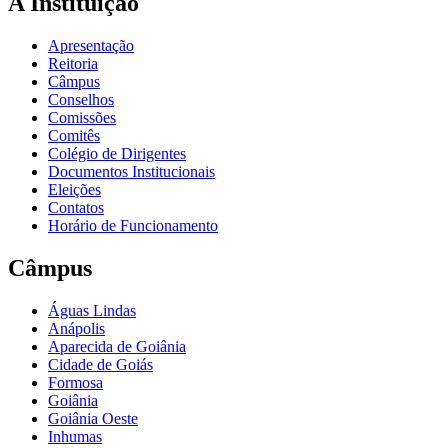
A Instituição
Apresentação
Reitoria
Câmpus
Conselhos
Comissões
Comitês
Colégio de Dirigentes
Documentos Institucionais
Eleições
Contatos
Horário de Funcionamento
Câmpus
Águas Lindas
Anápolis
Aparecida de Goiânia
Cidade de Goiás
Formosa
Goiânia
Goiânia Oeste
Inhumas