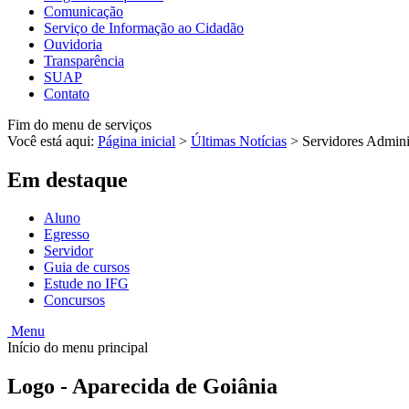
Comunicação
Serviço de Informação ao Cidadão
Ouvidoria
Transparência
SUAP
Contato
Fim do menu de serviços
Você está aqui:
Página inicial
>
Últimas Notícias
>
Servidores Admini
Em destaque
Aluno
Egresso
Servidor
Guia de cursos
Estude no IFG
Concursos
Menu
Início do menu principal
Logo - Aparecida de Goiânia