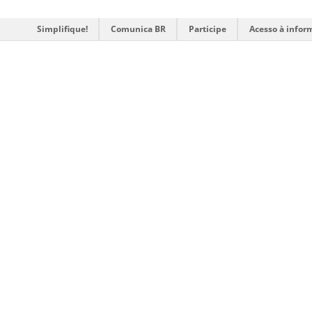
Simplifique!
Comunica BR
Participe
Acesso à infor