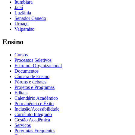
Itumbiara
Jataí
Luziânia
Senador Canedo
Uruaçu
Valparaíso
Ensino
Cursos
Processos Seletivos
Estrutura Organizacional
Documentos
Câmara de Ensino
Fóruns e debates
Projetos e Programas
Editais
Calendário Acadêmico
Permanência e Êxito
Inclusão/Acessibilidade
Currículo Integrado
Gestão Acadêmica
Serviços
Perguntas Frequentes