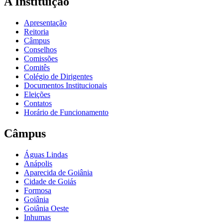
A Instituição
Apresentação
Reitoria
Câmpus
Conselhos
Comissões
Comitês
Colégio de Dirigentes
Documentos Institucionais
Eleições
Contatos
Horário de Funcionamento
Câmpus
Águas Lindas
Anápolis
Aparecida de Goiânia
Cidade de Goiás
Formosa
Goiânia
Goiânia Oeste
Inhumas