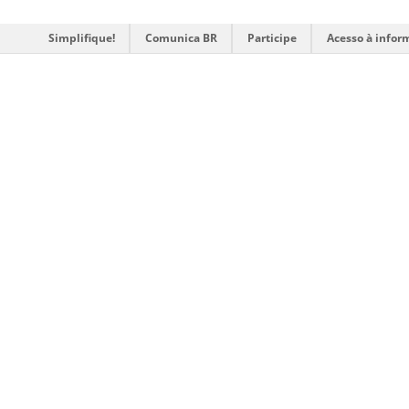
Simplifique!
Comunica BR
Participe
Acesso à infor