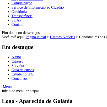
Comunicação
Serviço de Informação ao Cidadão
Ouvidoria
Transparência
SUAP
Contato
Fim do menu de serviços
Você está aqui:
Página inicial
>
Últimas Notícias
>
Candidaturas aos C
Em destaque
Aluno
Egresso
Servidor
Guia de cursos
Estude no IFG
Concursos
Menu
Início do menu principal
Logo - Aparecida de Goiânia