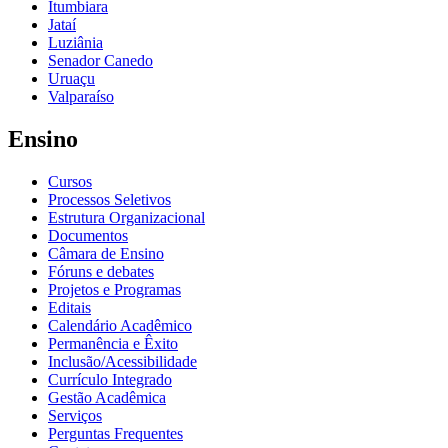
Itumbiara
Jataí
Luziânia
Senador Canedo
Uruaçu
Valparaíso
Ensino
Cursos
Processos Seletivos
Estrutura Organizacional
Documentos
Câmara de Ensino
Fóruns e debates
Projetos e Programas
Editais
Calendário Acadêmico
Permanência e Êxito
Inclusão/Acessibilidade
Currículo Integrado
Gestão Acadêmica
Serviços
Perguntas Frequentes