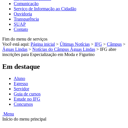
Comunicação
Serviço de Informação ao Cidadão
Ouvidoria
Transparência
SUAP
Contato
Fim do menu de serviços
Você está aqui:
Página inicial
>
Últimas Notícias
>
IFG
>
Câmpus
>
Águas Lindas
>
Notícias do Câmpus Águas Lindas
>
IFG abre
inscrições para Especialização em Moda e Figurino
Em destaque
Aluno
Egresso
Servidor
Guia de cursos
Estude no IFG
Concursos
Menu
Início do menu principal