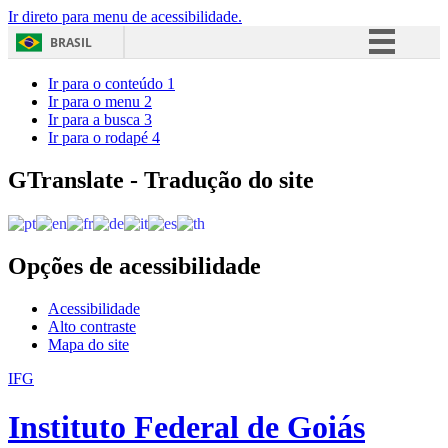
Ir direto para menu de acessibilidade.
BRASIL
Simplifique!
Ir para o conteúdo
1
Ir para o menu
2
Comunica BR
Ir para a busca
3
Ir para o rodapé
4
Participe
Acesso à informação
GTranslate - Tradução do site
Legislação
Canais
Opções de acessibilidade
Acessibilidade
Alto contraste
Mapa do site
IFG
Instituto Federal de Goiás