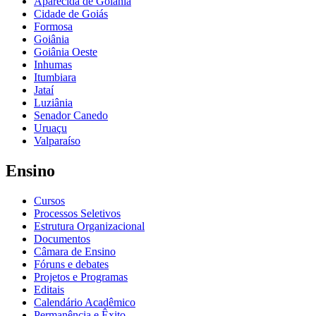
Aparecida de Goiânia
Cidade de Goiás
Formosa
Goiânia
Goiânia Oeste
Inhumas
Itumbiara
Jataí
Luziânia
Senador Canedo
Uruaçu
Valparaíso
Ensino
Cursos
Processos Seletivos
Estrutura Organizacional
Documentos
Câmara de Ensino
Fóruns e debates
Projetos e Programas
Editais
Calendário Acadêmico
Permanência e Êxito