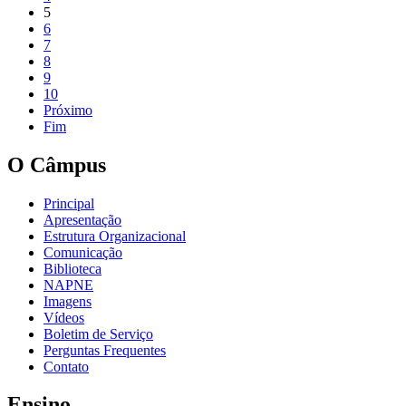
5
6
7
8
9
10
Próximo
Fim
O Câmpus
Principal
Apresentação
Estrutura Organizacional
Comunicação
Biblioteca
NAPNE
Imagens
Vídeos
Boletim de Serviço
Perguntas Frequentes
Contato
Ensino