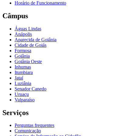
Horário de Funcionamento
Câmpus
Águas Lindas
Anápolis
Aparecida de Goiânia
Cidade de Goiás
Formosa
Goiânia
Goiânia Oeste
Inhumas
Itumbiara
Jataí
Luziânia
Senador Canedo
Uruaçu
Valparaíso
Serviços
Perguntas frequentes
Comunicação