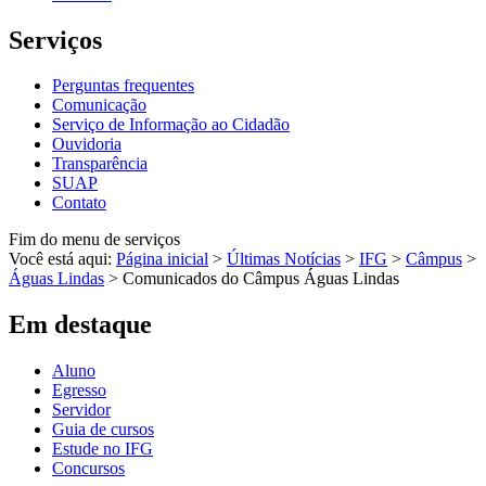
Serviços
Perguntas frequentes
Comunicação
Serviço de Informação ao Cidadão
Ouvidoria
Transparência
SUAP
Contato
Fim do menu de serviços
Você está aqui:
Página inicial
>
Últimas Notícias
>
IFG
>
Câmpus
>
Águas Lindas
>
Comunicados do Câmpus Águas Lindas
Em destaque
Aluno
Egresso
Servidor
Guia de cursos
Estude no IFG
Concursos