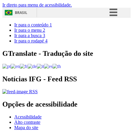
Ir direto para menu de acessibilidade.
BRASIL
Simplifique!
Ir para o conteúdo
1
Ir para o menu
2
Comunica BR
Ir para a busca
3
Ir para o rodapé
4
Participe
Acesso à informação
GTranslate - Tradução do site
Legislação
Canais
Notícias IFG - Feed RSS
RSS
Opções de acessibilidade
Acessibilidade
Alto contraste
Mapa do site