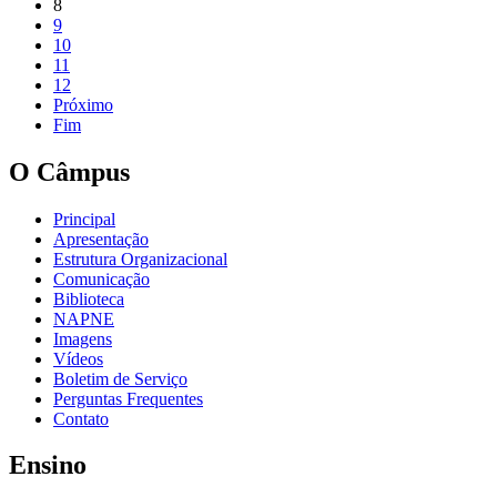
8
9
10
11
12
Próximo
Fim
O Câmpus
Principal
Apresentação
Estrutura Organizacional
Comunicação
Biblioteca
NAPNE
Imagens
Vídeos
Boletim de Serviço
Perguntas Frequentes
Contato
Ensino