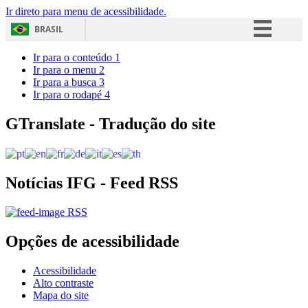
Ir direto para menu de acessibilidade.
BRASIL
Simplifique!
Ir para o conteúdo
1
Ir para o menu
2
Comunica BR
Ir para a busca
3
Ir para o rodapé
4
Participe
Acesso à informação
GTranslate - Tradução do site
Legislação
Canais
Notícias IFG - Feed RSS
RSS
Opções de acessibilidade
Acessibilidade
Alto contraste
Mapa do site