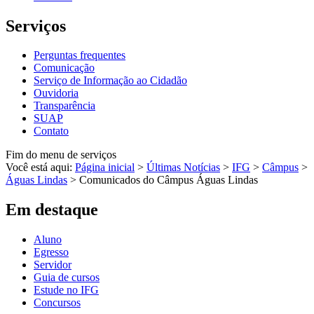
Serviços
Perguntas frequentes
Comunicação
Serviço de Informação ao Cidadão
Ouvidoria
Transparência
SUAP
Contato
Fim do menu de serviços
Você está aqui:
Página inicial
>
Últimas Notícias
>
IFG
>
Câmpus
>
Águas Lindas
>
Comunicados do Câmpus Águas Lindas
Em destaque
Aluno
Egresso
Servidor
Guia de cursos
Estude no IFG
Concursos