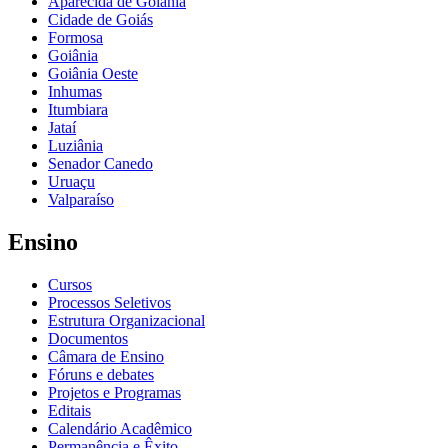
Aparecida de Goiânia
Cidade de Goiás
Formosa
Goiânia
Goiânia Oeste
Inhumas
Itumbiara
Jataí
Luziânia
Senador Canedo
Uruaçu
Valparaíso
Ensino
Cursos
Processos Seletivos
Estrutura Organizacional
Documentos
Câmara de Ensino
Fóruns e debates
Projetos e Programas
Editais
Calendário Acadêmico
Permanência e Êxito