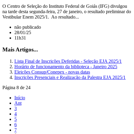
O Centro de Seleção do Instituto Federal de Goiás (IFG) divulgou
na tarde desta segunda-feira, 27 de janeiro, o resultado preliminar do
Vestibular Enem 2025/1. Ao resultado...
não publicado
28/01/25
11h31
Mais Artigos...
Lista Final de Inscrições Deferidas - Seleção EJA 2025/1
Horário de funcionamento da biblioteca - Janeiro 2025
Eleições Consup/Conepex - novas datas
Inscrições Presenciais e Realização da Palestra EJA 2025/1
Página 8 de 24
Início
Ant
3
4
5
6
7