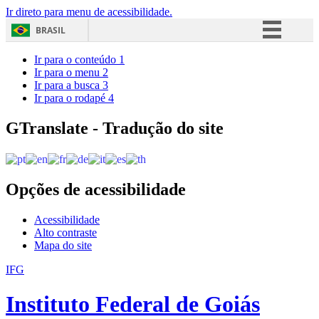
Ir direto para menu de acessibilidade.
BRASIL
Simplifique!
Ir para o conteúdo
1
Ir para o menu
2
Comunica BR
Ir para a busca
3
Ir para o rodapé
4
Participe
Acesso à informação
GTranslate - Tradução do site
Legislação
Canais
Opções de acessibilidade
Acessibilidade
Alto contraste
Mapa do site
IFG
Instituto Federal de Goiás