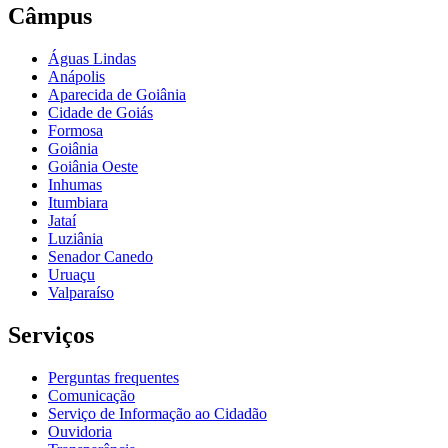
Câmpus
Águas Lindas
Anápolis
Aparecida de Goiânia
Cidade de Goiás
Formosa
Goiânia
Goiânia Oeste
Inhumas
Itumbiara
Jataí
Luziânia
Senador Canedo
Uruaçu
Valparaíso
Serviços
Perguntas frequentes
Comunicação
Serviço de Informação ao Cidadão
Ouvidoria