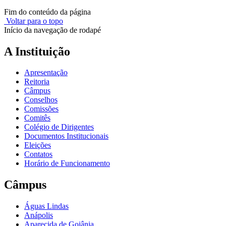
Fim do conteúdo da página
Voltar para o topo
Início da navegação de rodapé
A Instituição
Apresentação
Reitoria
Câmpus
Conselhos
Comissões
Comitês
Colégio de Dirigentes
Documentos Institucionais
Eleições
Contatos
Horário de Funcionamento
Câmpus
Águas Lindas
Anápolis
Aparecida de Goiânia