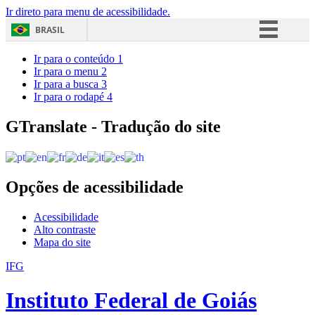
Ir direto para menu de acessibilidade.
BRASIL
Simplifique!
Ir para o conteúdo
1
Ir para o menu
2
Comunica BR
Ir para a busca
3
Ir para o rodapé
4
Participe
Acesso à informação
GTranslate - Tradução do site
Legislação
Canais
Opções de acessibilidade
Acessibilidade
Alto contraste
Mapa do site
IFG
Instituto Federal de Goiás