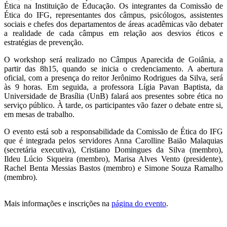
Ética na Instituição de Educação. Os integrantes da Comissão de
Ética do IFG, representantes dos câmpus, psicólogos, assistentes
sociais e chefes dos departamentos de áreas acadêmicas vão debater
a realidade de cada câmpus em relação aos desvios éticos e
estratégias de prevenção.
O workshop será realizado no Câmpus Aparecida de Goiânia, a
partir das 8h15, quando se inicia o credenciamento. A abertura
oficial, com a presença do reitor Jerônimo Rodrigues da Silva, será
às 9 horas. Em seguida, a professora Lígia Pavan Baptista, da
Universidade de Brasília (UnB) falará aos presentes sobre ética no
serviço público. À tarde, os participantes vão fazer o debate entre si,
em mesas de trabalho.
O evento está sob a responsabilidade da Comissão de Ética do IFG
que é integrada pelos servidores Anna Carolline Baião Malaquias
(secretária executiva), Cristiano Domingues da Silva (membro),
Ildeu Lúcio Siqueira (membro), Marisa Alves Vento (presidente),
Rachel Benta Messias Bastos (membro) e Simone Souza Ramalho
(membro).
Mais informações e inscrições na
página do evento
.