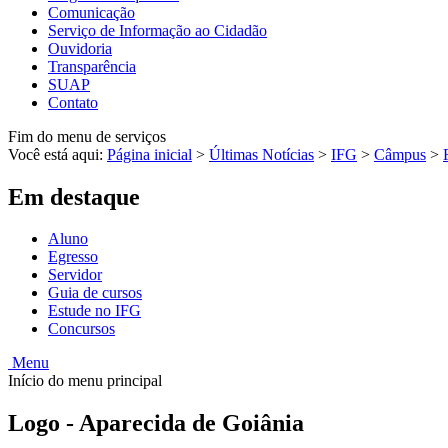
Comunicação
Serviço de Informação ao Cidadão
Ouvidoria
Transparência
SUAP
Contato
Fim do menu de serviços
Você está aqui:
Página inicial
>
Últimas Notícias
>
IFG
>
Câmpus
>
Em destaque
Aluno
Egresso
Servidor
Guia de cursos
Estude no IFG
Concursos
Menu
Início do menu principal
Logo - Aparecida de Goiânia