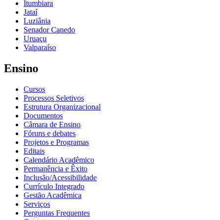
Itumbiara
Jataí
Luziânia
Senador Canedo
Uruaçu
Valparaíso
Ensino
Cursos
Processos Seletivos
Estrutura Organizacional
Documentos
Câmara de Ensino
Fóruns e debates
Projetos e Programas
Editais
Calendário Acadêmico
Permanência e Êxito
Inclusão/Acessibilidade
Currículo Integrado
Gestão Acadêmica
Serviços
Perguntas Frequentes