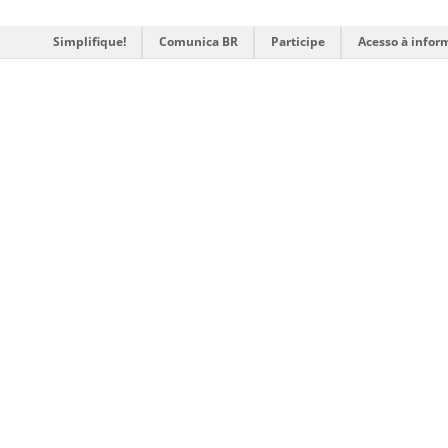
Simplifique!
Comunica BR
Participe
Acesso à infor