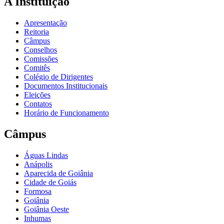
A Instituição
Apresentação
Reitoria
Câmpus
Conselhos
Comissões
Comitês
Colégio de Dirigentes
Documentos Institucionais
Eleições
Contatos
Horário de Funcionamento
Câmpus
Águas Lindas
Anápolis
Aparecida de Goiânia
Cidade de Goiás
Formosa
Goiânia
Goiânia Oeste
Inhumas