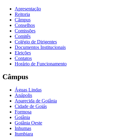
Apresentação
Reitoria
Câmpus
Conselhos
Comissões
Comitês
Colégio de Dirigentes
Documentos Institucionais
Eleições
Contatos
Horário de Funcionamento
Câmpus
Águas Lindas
Anápolis
Aparecida de Goiânia
Cidade de Goiás
Formosa
Goiânia
Goiânia Oeste
Inhumas
Itumbiara