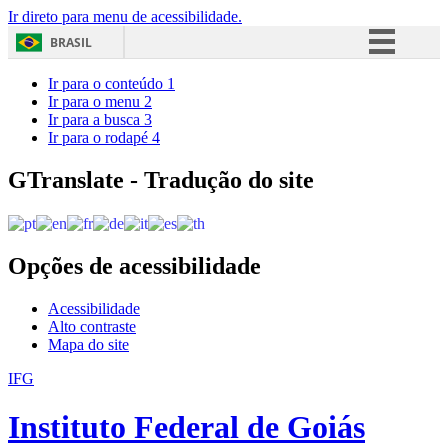
Ir direto para menu de acessibilidade.
BRASIL
Simplifique!
Ir para o conteúdo
1
Ir para o menu
2
Comunica BR
Ir para a busca
3
Ir para o rodapé
4
Participe
Acesso à informação
GTranslate - Tradução do site
Legislação
Canais
Opções de acessibilidade
Acessibilidade
Alto contraste
Mapa do site
IFG
Instituto Federal de Goiás