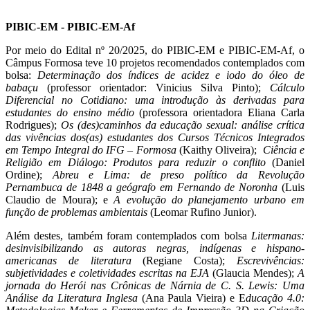
PIBIC-EM - PIBIC-EM-Af
Por meio do Edital nº 20/2025, do PIBIC-EM e PIBIC-EM-Af, o
Câmpus Formosa teve 10 projetos recomendados contemplados com
bolsa:
Determinação dos índices de acidez e iodo do óleo de
babaçu
(professor orientador: Vinicius Silva Pinto);
Cálculo
Diferencial no Cotidiano: uma introdução às derivadas para
estudantes do ensino médio
(professora orientadora Eliana Carla
Rodrigues);
Os (des)caminhos da educação sexual: análise crítica
das vivências dos(as) estudantes dos Cursos Técnicos Integrados
em Tempo Integral do IFG – Formosa
(Kaithy Oliveira);
Ciência e
Religião em Diálogo: Produtos para reduzir o conflito
(Daniel
Ordine);
Abreu e Lima: de preso político da Revolução
Pernambuca de 1848 a geógrafo em Fernando de Noronha
(Luis
Claudio de Moura); e
A evolução do planejamento urbano em
função de problemas ambientais
(Leomar Rufino Junior).
Além destes, também foram contemplados com bolsa
Litermanas:
desinvisibilizando as autoras negras, indígenas e hispano-
americanas de literatura
(Regiane Costa);
Escrevivências:
subjetividades e coletividades escritas na EJA
(Glaucia Mendes);
A
jornada do Herói nas Crônicas de Nárnia de C. S. Lewis: Uma
Análise da Literatura Inglesa
(Ana Paula Vieira) e E
ducação 4.0: