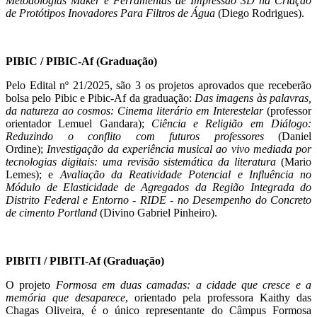
Metodologias Maker e Ferramentas de Impressão 3D na Criação
de Protótipos Inovadores Para Filtros de Água
(Diego Rodrigues).
PIBIC / PIBIC-Af (Graduação)
Pelo Edital nº 21/2025, são 3 os projetos aprovados que receberão
bolsa pelo Pibic e Pibic-Af da graduação:
Das imagens às palavras,
da natureza ao cosmos: Cinema literário em Interestelar
(professor
orientador Lemuel Gandara);
Ciência e Religião em Diálogo:
Reduzindo o conflito com futuros professores
(Daniel
Ordine);
Investigação da experiência musical ao vivo mediada por
tecnologias digitais: uma revisão sistemática da literatura
(Mario
Lemes); e
Avaliação da Reatividade Potencial e Influência no
Módulo de Elasticidade de Agregados da Região Integrada do
Distrito Federal e Entorno - RIDE - no Desempenho do Concreto
de cimento Portland
(Divino Gabriel Pinheiro).
PIBITI / PIBITI-Af (Graduação)
O projeto
Formosa em duas camadas: a cidade que cresce e a
memória que desaparece
, orientado pela professora Kaithy das
Chagas Oliveira, é o único representante do Câmpus Formosa