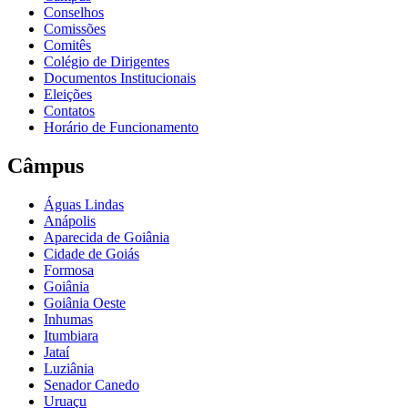
Conselhos
Comissões
Comitês
Colégio de Dirigentes
Documentos Institucionais
Eleições
Contatos
Horário de Funcionamento
Câmpus
Águas Lindas
Anápolis
Aparecida de Goiânia
Cidade de Goiás
Formosa
Goiânia
Goiânia Oeste
Inhumas
Itumbiara
Jataí
Luziânia
Senador Canedo
Uruaçu