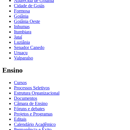
Aparecida de Goiânia
Cidade de Goiás
Formosa
Goiânia
Goiânia Oeste
Inhumas
Itumbiara
Jataí
Luziânia
Senador Canedo
Uruaçu
Valparaíso
Ensino
Cursos
Processos Seletivos
Estrutura Organizacional
Documentos
Câmara de Ensino
Fóruns e debates
Projetos e Programas
Editais
Calendário Acadêmico
Permanência e Êxito