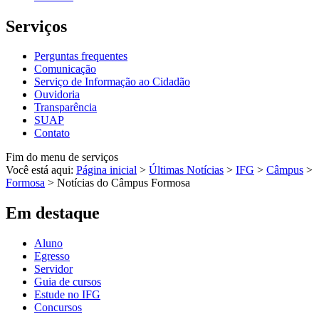
Serviços
Perguntas frequentes
Comunicação
Serviço de Informação ao Cidadão
Ouvidoria
Transparência
SUAP
Contato
Fim do menu de serviços
Você está aqui:
Página inicial
>
Últimas Notícias
>
IFG
>
Câmpus
>
Formosa
>
Notícias do Câmpus Formosa
Em destaque
Aluno
Egresso
Servidor
Guia de cursos
Estude no IFG
Concursos