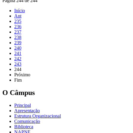
Página 244 de 244
Início
Ant
235
236
237
238
239
240
241
242
243
244
Próximo
Fim
O Câmpus
Principal
Apresentação
Estrutura Organizacional
Comunicação
Biblioteca
NAPNE