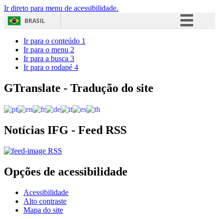
Ir direto para menu de acessibilidade.
BRASIL
Simplifique!
Ir para o conteúdo
1
Ir para o menu
2
Comunica BR
Ir para a busca
3
Ir para o rodapé
4
Participe
Acesso à informação
GTranslate - Tradução do site
Legislação
Canais
Notícias IFG - Feed RSS
RSS
Opções de acessibilidade
Acessibilidade
Alto contraste
Mapa do site