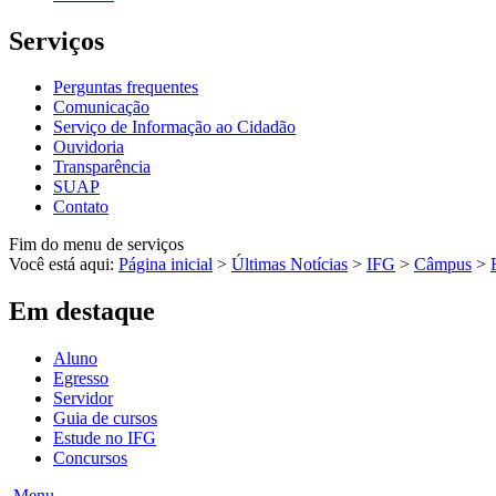
Serviços
Perguntas frequentes
Comunicação
Serviço de Informação ao Cidadão
Ouvidoria
Transparência
SUAP
Contato
Fim do menu de serviços
Você está aqui:
Página inicial
>
Últimas Notícias
>
IFG
>
Câmpus
>
Em destaque
Aluno
Egresso
Servidor
Guia de cursos
Estude no IFG
Concursos
Menu