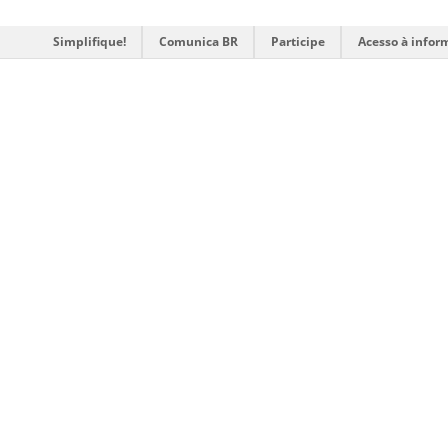
Simplifique!
Comunica BR
Participe
Acesso à infor