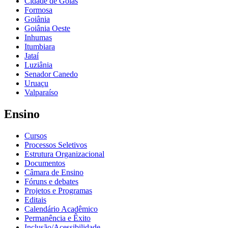
Cidade de Goiás
Formosa
Goiânia
Goiânia Oeste
Inhumas
Itumbiara
Jataí
Luziânia
Senador Canedo
Uruaçu
Valparaíso
Ensino
Cursos
Processos Seletivos
Estrutura Organizacional
Documentos
Câmara de Ensino
Fóruns e debates
Projetos e Programas
Editais
Calendário Acadêmico
Permanência e Êxito
Inclusão/Acessibilidade