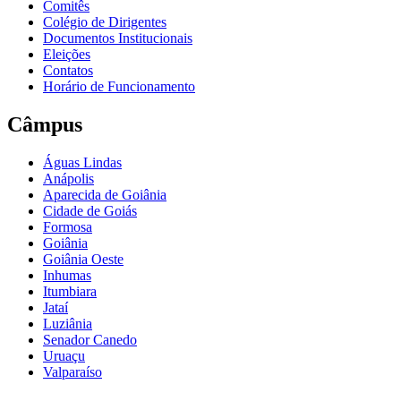
Comitês
Colégio de Dirigentes
Documentos Institucionais
Eleições
Contatos
Horário de Funcionamento
Câmpus
Águas Lindas
Anápolis
Aparecida de Goiânia
Cidade de Goiás
Formosa
Goiânia
Goiânia Oeste
Inhumas
Itumbiara
Jataí
Luziânia
Senador Canedo
Uruaçu
Valparaíso