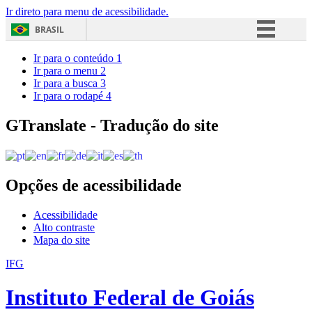
Ir direto para menu de acessibilidade.
BRASIL
Simplifique!
Ir para o conteúdo
1
Ir para o menu
2
Comunica BR
Ir para a busca
3
Ir para o rodapé
4
Participe
Acesso à informação
GTranslate - Tradução do site
Legislação
Canais
Opções de acessibilidade
Acessibilidade
Alto contraste
Mapa do site
IFG
Instituto Federal de Goiás