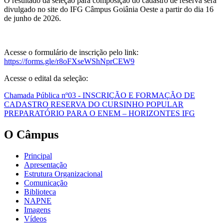
O resultado da seleção para composição do cadastro de reserva será
divulgado no site do IFG Câmpus Goiânia Oeste a partir do dia 16
de junho de 2026.
Acesse o formulário de inscrição pelo link:
https://forms.gle/r8oFXseWShNprCEW9
Acesse o edital da seleção:
Chamada Pública nº03 - INSCRIÇÃO E FORMAÇÃO DE
CADASTRO RESERVA DO CURSINHO POPULAR
PREPARATÓRIO PARA O ENEM – HORIZONTES IFG
O Câmpus
Principal
Apresentação
Estrutura Organizacional
Comunicação
Biblioteca
NAPNE
Imagens
Vídeos