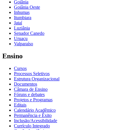
Goiânia
Goiânia Oeste
Inhumas
Itumbiara
Jataí
Luziânia
Senador Canedo
Uruaçu
Valparaíso
Ensino
Cursos
Processos Seletivos
Estrutura Organizacional
Documentos
Câmara de Ensino
Fóruns e debates
Projetos e Programas
Editais
Calendário Acadêmico
Permanência e Êxito
Inclusão/Acessibilidade
Currículo Integrado