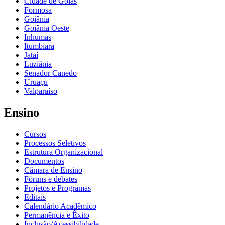
Cidade de Goiás
Formosa
Goiânia
Goiânia Oeste
Inhumas
Itumbiara
Jataí
Luziânia
Senador Canedo
Uruaçu
Valparaíso
Ensino
Cursos
Processos Seletivos
Estrutura Organizacional
Documentos
Câmara de Ensino
Fóruns e debates
Projetos e Programas
Editais
Calendário Acadêmico
Permanência e Êxito
Inclusão/Acessibilidade