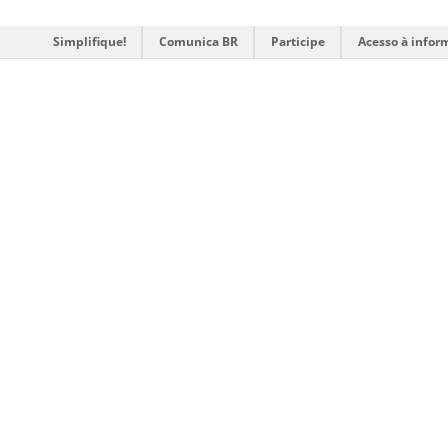
Simplifique!
Comunica BR
Participe
Acesso à infor