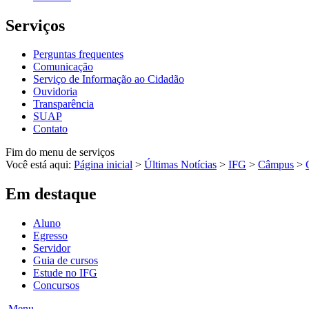
Serviços
Perguntas frequentes
Comunicação
Serviço de Informação ao Cidadão
Ouvidoria
Transparência
SUAP
Contato
Fim do menu de serviços
Você está aqui:
Página inicial
>
Últimas Notícias
>
IFG
>
Câmpus
>
Em destaque
Aluno
Egresso
Servidor
Guia de cursos
Estude no IFG
Concursos
Menu