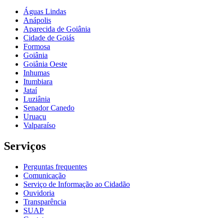
Águas Lindas
Anápolis
Aparecida de Goiânia
Cidade de Goiás
Formosa
Goiânia
Goiânia Oeste
Inhumas
Itumbiara
Jataí
Luziânia
Senador Canedo
Uruaçu
Valparaíso
Serviços
Perguntas frequentes
Comunicação
Serviço de Informação ao Cidadão
Ouvidoria
Transparência
SUAP