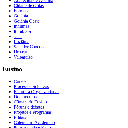
Aparecida de Goiânia
Cidade de Goiás
Formosa
Goiânia
Goiânia Oeste
Inhumas
Itumbiara
Jataí
Luziânia
Senador Canedo
Uruaçu
Valparaíso
Ensino
Cursos
Processos Seletivos
Estrutura Organizacional
Documentos
Câmara de Ensino
Fóruns e debates
Projetos e Programas
Editais
Calendário Acadêmico
Permanência e Êxito