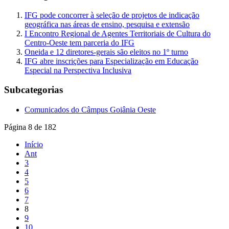
IFG pode concorrer à seleção de projetos de indicação
geográfica nas áreas de ensino, pesquisa e extensão
I Encontro Regional de Agentes Territoriais de Cultura do
Centro-Oeste tem parceria do IFG
Oneida e 12 diretores-gerais são eleitos no 1º turno
IFG abre inscrições para Especialização em Educação
Especial na Perspectiva Inclusiva
Subcategorias
Comunicados do Câmpus Goiânia Oeste
Página 8 de 182
Início
Ant
3
4
5
6
7
8
9
10