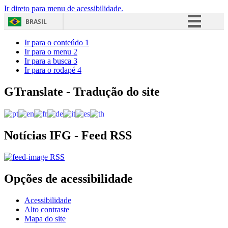
Ir direto para menu de acessibilidade.
BRASIL
Simplifique!
Ir para o conteúdo
1
Ir para o menu
2
Comunica BR
Ir para a busca
3
Ir para o rodapé
4
Participe
Acesso à informação
GTranslate - Tradução do site
Legislação
Canais
Notícias IFG - Feed RSS
RSS
Opções de acessibilidade
Acessibilidade
Alto contraste
Mapa do site