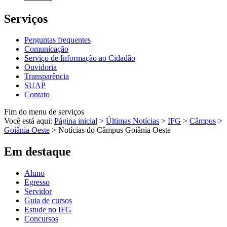
Serviços
Perguntas frequentes
Comunicação
Serviço de Informação ao Cidadão
Ouvidoria
Transparência
SUAP
Contato
Fim do menu de serviços
Você está aqui:
Página inicial
>
Últimas Notícias
>
IFG
>
Câmpus
>
Goiânia Oeste
>
Notícias do Câmpus Goiânia Oeste
Em destaque
Aluno
Egresso
Servidor
Guia de cursos
Estude no IFG
Concursos