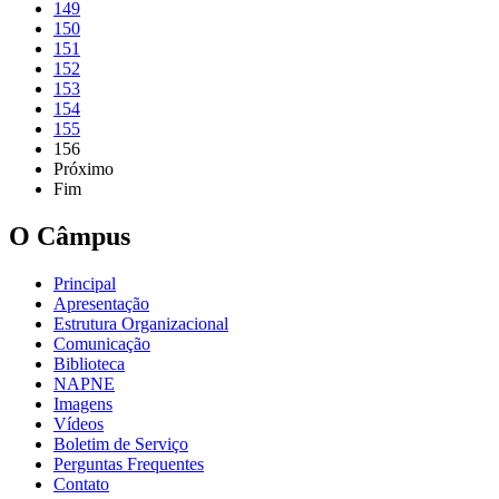
149
150
151
152
153
154
155
156
Próximo
Fim
O Câmpus
Principal
Apresentação
Estrutura Organizacional
Comunicação
Biblioteca
NAPNE
Imagens
Vídeos
Boletim de Serviço
Perguntas Frequentes
Contato