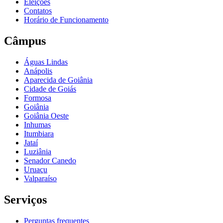
Eleições
Contatos
Horário de Funcionamento
Câmpus
Águas Lindas
Anápolis
Aparecida de Goiânia
Cidade de Goiás
Formosa
Goiânia
Goiânia Oeste
Inhumas
Itumbiara
Jataí
Luziânia
Senador Canedo
Uruaçu
Valparaíso
Serviços
Perguntas frequentes