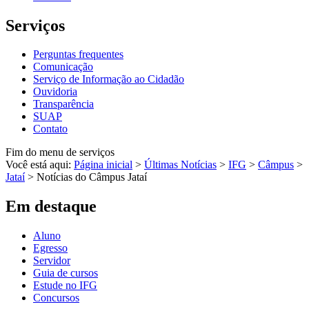
Serviços
Perguntas frequentes
Comunicação
Serviço de Informação ao Cidadão
Ouvidoria
Transparência
SUAP
Contato
Fim do menu de serviços
Você está aqui:
Página inicial
>
Últimas Notícias
>
IFG
>
Câmpus
>
Jataí
>
Notícias do Câmpus Jataí
Em destaque
Aluno
Egresso
Servidor
Guia de cursos
Estude no IFG
Concursos