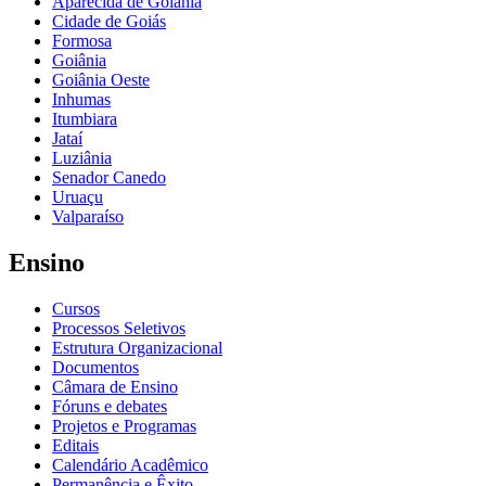
Aparecida de Goiânia
Cidade de Goiás
Formosa
Goiânia
Goiânia Oeste
Inhumas
Itumbiara
Jataí
Luziânia
Senador Canedo
Uruaçu
Valparaíso
Ensino
Cursos
Processos Seletivos
Estrutura Organizacional
Documentos
Câmara de Ensino
Fóruns e debates
Projetos e Programas
Editais
Calendário Acadêmico
Permanência e Êxito