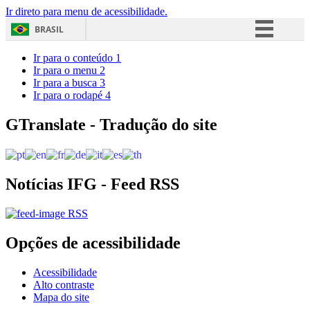
Ir direto para menu de acessibilidade.
BRASIL
Simplifique!
Ir para o conteúdo
1
Ir para o menu
2
Comunica BR
Ir para a busca
3
Ir para o rodapé
4
Participe
Acesso à informação
GTranslate - Tradução do site
Legislação
Canais
Notícias IFG - Feed RSS
RSS
Opções de acessibilidade
Acessibilidade
Alto contraste
Mapa do site