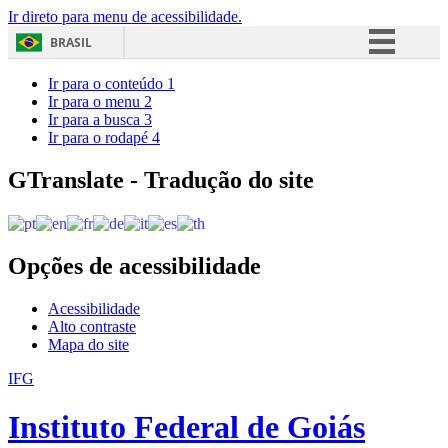
Ir direto para menu de acessibilidade.
BRASIL
Simplifique!
Ir para o conteúdo
1
Ir para o menu
2
Comunica BR
Ir para a busca
3
Ir para o rodapé
4
Participe
Acesso à informação
GTranslate - Tradução do site
Legislação
Canais
Opções de acessibilidade
Acessibilidade
Alto contraste
Mapa do site
IFG
Instituto Federal de Goiás