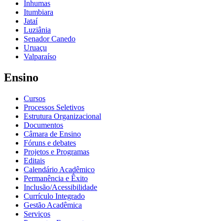
Inhumas
Itumbiara
Jataí
Luziânia
Senador Canedo
Uruaçu
Valparaíso
Ensino
Cursos
Processos Seletivos
Estrutura Organizacional
Documentos
Câmara de Ensino
Fóruns e debates
Projetos e Programas
Editais
Calendário Acadêmico
Permanência e Êxito
Inclusão/Acessibilidade
Currículo Integrado
Gestão Acadêmica
Serviços